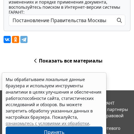
изменениях и порядке применения документа,
воспользуйтесь поиском в Интернет-версии системы
ГАРАНТ:
Показать все материалы
Мы обрабатываем локальные данные
браузера и используем инструменты
аналитики в целях улучшения и обеспечения
работоспособности сайта, статистических
© ООО "НПП "ГАРАНТ-СЕРВИС", 2026. Система ГАРАНТ
исследований и обзоров. Вы можете
выпускается с 1990 года. Компания "Гарант" и ее партнеры
запретить обработку указанных данных в
являются участниками Российской ассоциации правовой
настройках браузера. Пожалуйста,
информации ГАРАНТ.
ознакомьтесь с условиями их обработки
.
Портал ГАРАНТ.РУ зарегистрирован в качестве сетевого
Принять