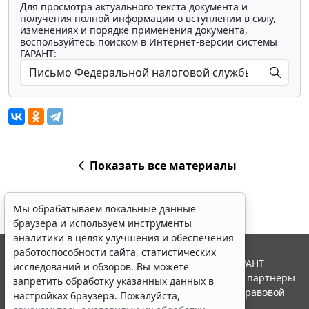
Для просмотра актуального текста документа и
получения полной информации о вступлении в силу,
изменениях и порядке применения документа,
воспользуйтесь поиском в Интернет-версии системы
ГАРАНТ:
Показать все материалы
Мы обрабатываем локальные данные
браузера и используем инструменты
аналитики в целях улучшения и обеспечения
работоспособности сайта, статистических
© ООО "НПП "ГАРАНТ-СЕРВИС", 2026. Система ГАРАНТ
исследований и обзоров. Вы можете
выпускается с 1990 года. Компания "Гарант" и ее партнеры
запретить обработку указанных данных в
являются участниками Российской ассоциации правовой
настройках браузера. Пожалуйста,
информации ГАРАНТ.