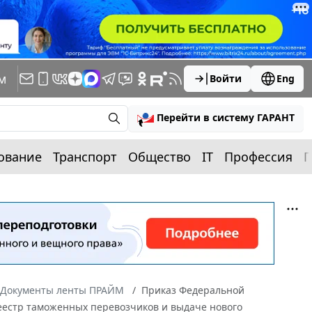
м
Войти
Eng
Перейти в систему ГАРАНТ
ование
Транспорт
Общество
IT
Профессия
П
Документы ленты ПРАЙМ
Приказ Федеральной
реестр таможенных перевозчиков и выдаче нового