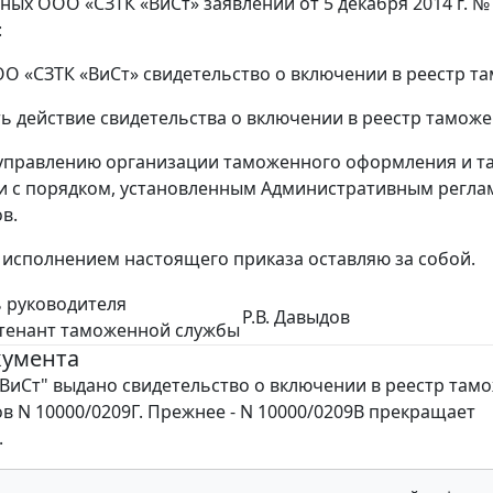
ых ООО «СЗТК «ВиСт» заявлений от 5 декабря 2014 г. № 8
:
ОО «СЗТК «ВиСт» свидетельство о включении в реестр т
ть действие свидетельства о включении в реестр тамож
 управлению организации таможенного оформления и там
и с порядком, установленным Административным регла
в.
 исполнением настоящего приказа оставляю за собой.
 руководителя
Р.В. Давыдов
йтенант таможенной службы
кумента
ВиСт" выдано свидетельство о включении в реестр там
в N 10000/0209Г. Прежнее - N 10000/0209В прекращает
.