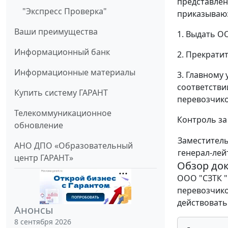
представленн
"Экспресс Проверка"
приказываю
Ваши преимущества
1. Выдать О
Информационный банк
2. Прекрати
Информационные материалы
3. Главному
соответстви
Купить систему ГАРАНТ
перевозчико
Телекоммуникационное
Контроль за
обновление
Заместитель
АНО ДПО «Образовательный
генерал-ле
центр ГАРАНТ»
Обзор до
ООО "СЗТК "
перевозчико
действовать
Анонсы
8 сентября 2026