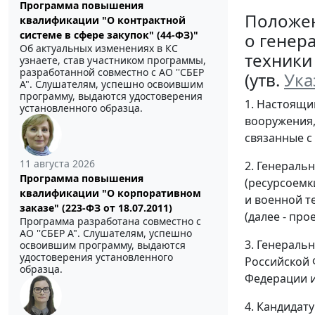
Программа повышения
Положе
квалификации "О контрактной
системе в сфере закупок" (44-ФЗ)"
о генер
Об актуальных изменениях в КС
техники
узнаете, став участником программы,
разработанной совместно с АО ''СБЕР
(утв.
Ука
А". Слушателям, успешно освоившим
программу, выдаются удостоверения
1. Настоящи
установленного образца.
вооружения,
связанные с
11 августа 2026
2. Генераль
Программа повышения
(ресурсоемк
квалификации "О корпоративном
и военной т
заказе" (223-ФЗ от 18.07.2011)
(далее - прое
Программа разработана совместно с
АО ''СБЕР А". Слушателям, успешно
3. Генераль
освоившим программу, выдаются
удостоверения установленного
Российской
образца.
Федерации и
4. Кандидат