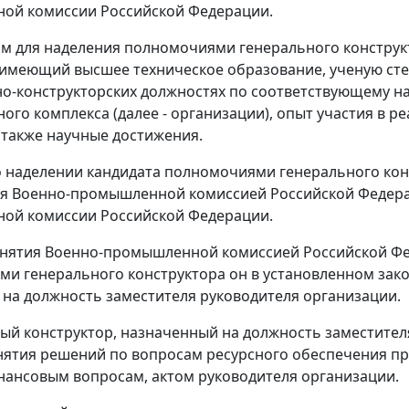
ой комиссии Российской Федерации.
ом для наделения полномочиями генерального констр
 имеющий высшее техническое образование, ученую степ
о-конструкторских должностях по соответствующему н
го комплекса (далее - организации), опыт участия в р
 также научные достижения.
о наделении кандидата полномочиями генерального ко
я Военно-промышленной комиссией Российской Федерац
ой комиссии Российской Федерации.
инятия Военно-промышленной комиссией Российской Фе
и генерального конструктора он в установленном зак
 на должность заместителя руководителя организации.
ный конструктор, назначенный на должность заместител
ятия решений по вопросам ресурсного обеспечения про
нансовым вопросам, актом руководителя организации.