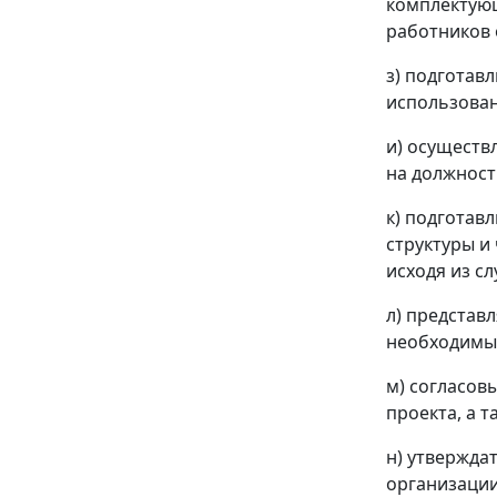
комплектующ
работников 
з) подготав
использован
и) осуществ
на должност
к) подготав
структуры и
исходя из с
л) представ
необходимых
м) согласов
проекта, а 
н) утвержда
организации