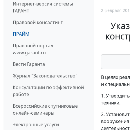
Интернет-версия системы
2 февраля 201
ГАРАНТ
Правовой консалтинг
Указ
конст
ПРАЙМ
Правовой портал
www.garant.ru
Вести Гаранта
Журнал "Законодательство"
В целях реа
и специальн
Консультации по эффективной
работе
1. Утвердит
техники.
Всероссийские спутниковые
онлайн-семинары
2. Установи
вооружения 
Электронные услуги
деятельност