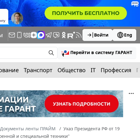
м
Войти
Eng
Перейти в систему ГАРАНТ
ование
Транспорт
Общество
IT
Профессия
П
Документы ленты ПРАЙМ
Указ Президента РФ от 19
военной и специальной техники"