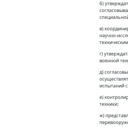
б) утвержда
согласовыва
специальной
в) координи
научно-иссл
техническим
г) утвержда
военной тех
д) согласов
осуществлят
испытаний с
е) контроли
техники;
ж) представ
перевооруже