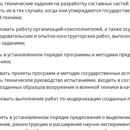
ть технические задания на разработку составных часте
ть их в тех случаях, когда они утверждаются государст
 техники;
ровать работу организаций-соисполнителей, а также ос
едовательских и опытно-конструкторских работ, выпол
 заданием;
ть в установленном порядке программы и методики пр
ники;
ывать проекты программ и методик государственных ис
ь техническое руководство испытаниями, входить в со
озданных образцов вооружения и военной техники в кач
ровать выполнение работ по модернизации созданных п
лять в установленном порядке предложения о выделени
ние, реконструкцию и расширение научно-эксперимент