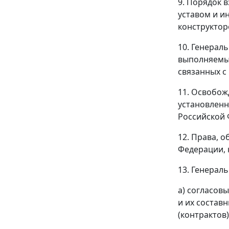
9. Порядок 
уставом и и
конструктор
10. Генерал
выполняемых
связанных с
11. Освобож
установленн
Российской 
12. Права, 
Федерации, 
13. Генерал
а) согласов
и их состав
(контрактов)