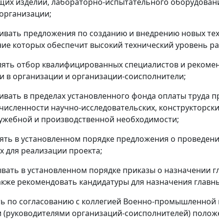
их изделий, лабораторно-испытательного оборудовани
организации;
ливать предложения по созданию и внедрению новых те
ие которых обеспечит высокий технический уровень ра
лять отбор квалифицированных специалистов и рекомен
и в организации и организации-соисполнители;
ливать в пределах установленного фонда оплаты труда
 численности научно-исследовательских, конструкторс
лужебной и производственной необходимости;
лять в установленном порядке предложения о проведени
 для реализации проекта;
ывать в установленном порядке приказы о назначении г
также рекомендовать кандидатуры для назначения главн
ть по согласованию с коллегией Военно-промышленной
 (руководителями организаций-соисполнителей) положе