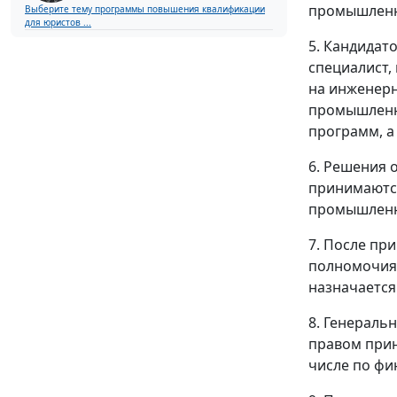
промышленн
Выберите тему программы повышения квалификации
для юристов ...
5. Кандидат
специалист,
на инженерн
промышленно
программ, а
6. Решения 
принимаютс
промышленн
7. После пр
полномочиям
назначается
8. Генераль
правом прин
числе по фи