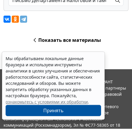
Показать все материалы
Мы обрабатываем локальные данные
браузера и используем инструменты
аналитики в целях улучшения и обеспечения
работоспособности сайта, статистических
© ООО "НПП "ГАРАНТ-СЕРВИС", 2026. Система ГАРАНТ
исследований и обзоров. Вы можете
выпускается с 1990 года. Компания "Гарант" и ее партнеры
запретить обработку указанных данных в
являются участниками Российской ассоциации правовой
настройках браузера. Пожалуйста,
информации ГАРАНТ.
ознакомьтесь с условиями их обработки
.
Портал ГАРАНТ.РУ зарегистрирован в качестве сетевого
Принять
издания Федеральной службой по надзору в сфере
связи,информационных технологий и массовых
коммуникаций (Роскомнадзором), Эл № ФС77-58365 от 18
июня 2014 года.