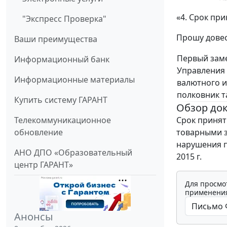
«4. Срок при
"Экспресс Проверка"
Прошу довес
Ваши преимущества
Первый зам
Информационный банк
Управления 
Информационные материалы
валютного и
полковник 
Купить систему ГАРАНТ
Обзор до
Телекоммуникационное
Срок принят
обновление
товарными з
нарушения п
АНО ДПО «Образовательный
2015 г.
центр ГАРАНТ»
Для просмо
применения
Анонсы