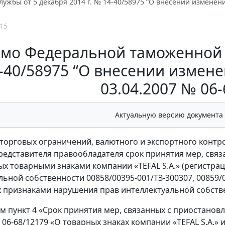
ужбы от 5 декабря 2014 г. № 14-40/58975 “О внесении изменени
15
мо Федеральной таможенной с
-40/58975 “О внесении измене
03.04.2007 № 06-
Актуальную версию документа
торговых ограничений, валютного и экспортного контро
редставителя правообладателя срок принятия мер, связ
х товарными знаками компании «TEFAL S.A.» (регистр
ьной собственности 00858/00395-001/ТЗ-300307, 00859/0
признаками нарушения прав интеллектуальной собствен
тим пункт 4 «Срок принятия мер, связанных с приостано
№ 06-68/12179 «О товарных знаках компании «TEFAL S.A.»