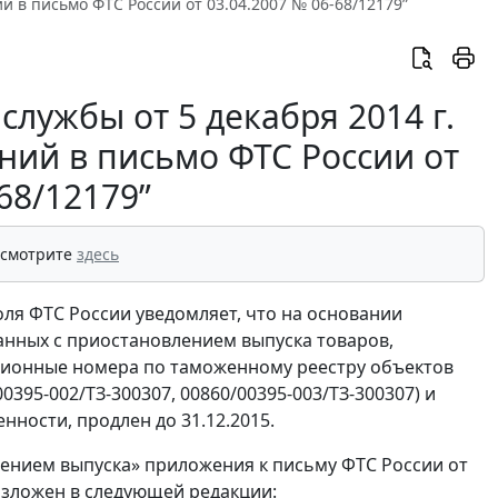
й в письмо ФТС России от 03.04.2007 № 06-68/12179”
лужбы от 5 декабря 2014 г.
ний в письмо ФТС России от
68/12179”
 смотрите
здесь
ля ФТС России уведомляет, что на основании
анных с приостановлением выпуска товаров,
ационные номера по таможенному реестру объектов
0395-002/ТЗ-300307, 00860/00395-003/ТЗ-300307) и
ности, продлен до 31.12.2015.
влением выпуска» приложения к письму ФТС России от
 изложен в следующей редакции: