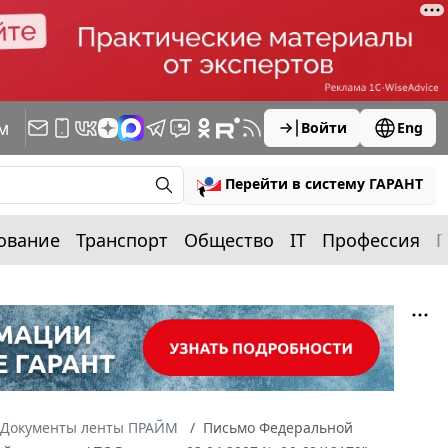
м
Войти
Eng
Перейти в систему ГАРАНТ
ование
Транспорт
Общество
IT
Профессия
П
Документы ленты ПРАЙМ
Письмо Федеральной