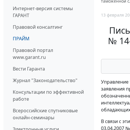
таможенной сл
Интернет-версия системы
13 февраля 20
ГАРАНТ
Правовой консалтинг
Пись
№ 14
ПРАЙМ
Правовой портал
www.garant.ru
Вести Гаранта
Журнал "Законодательство"
Управление 
заявления п
Консультации по эффективной
обозначенны
работе
интеллектуал
обладающих 
Всероссийские спутниковые
онлайн-семинары
В связи с э
03.04.2007 
Электронные услуги