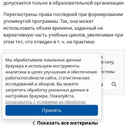
допускается только в образовательной организации.
Пересмотрены права последней при формировании
упомянутой программы. Так, она может
использовать объем времени, заданный на
вариативную часть учебных циклов, увеличивая при
этом тот, что отведен в т. ч. на практики.
Для просмотра актуального текста документа и
Мы обрабатываем локальные данные
получения полной информации о вступлении в силу,
браузера и используем инструменты
изменениях и порядке применения документа,
воспользуйтесь поиском в Интернет-версии системы
аналитики в целях улучшения и обеспечения
ГАРАНТ:
работоспособности сайта, статистических
исследований и обзоров. Вы можете
запретить обработку указанных данных в
настройках браузера. Пожалуйста,
ознакомьтесь с условиями их обработки
.
Принять
Показать все материалы