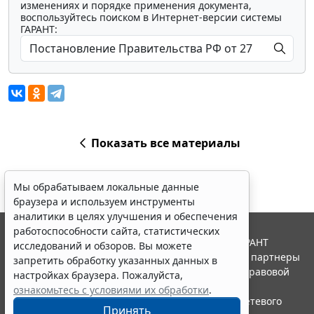
изменениях и порядке применения документа,
воспользуйтесь поиском в Интернет-версии системы
ГАРАНТ:
Показать все материалы
Мы обрабатываем локальные данные
браузера и используем инструменты
аналитики в целях улучшения и обеспечения
работоспособности сайта, статистических
© ООО "НПП "ГАРАНТ-СЕРВИС", 2026. Система ГАРАНТ
исследований и обзоров. Вы можете
выпускается с 1990 года. Компания "Гарант" и ее партнеры
запретить обработку указанных данных в
являются участниками Российской ассоциации правовой
настройках браузера. Пожалуйста,
информации ГАРАНТ.
ознакомьтесь с условиями их обработки
.
Портал ГАРАНТ.РУ зарегистрирован в качестве сетевого
Принять