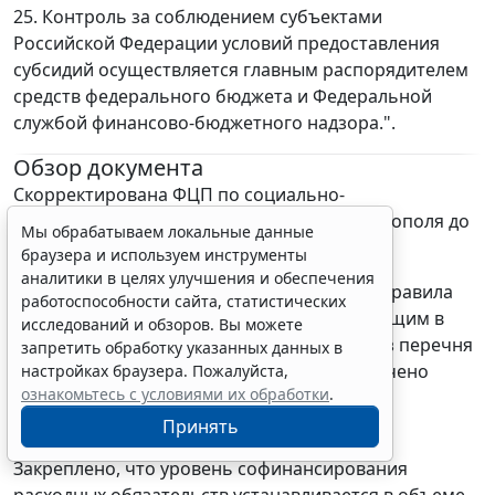
25. Контроль за соблюдением субъектами
Российской Федерации условий предоставления
субсидий осуществляется главным распорядителем
средств федерального бюджета и Федеральной
службой финансово-бюджетного надзора.".
Обзор документа
Скорректирована ФЦП по социально-
экономическому развитию Крыма и Севастополя до
Мы обрабатываем локальные данные
2020 г.
браузера и используем инструменты
аналитики в целях улучшения и обеспечения
В частности, в новой редакции изложены правила
работоспособности сайта, статистических
предоставления субсидий регионам, входящим в
исследований и обзоров. Вы можете
состав Крымского федерального округа. Из перечня
запретить обработку указанных данных в
направлений расходования средств исключено
настройках браузера. Пожалуйста,
ознакомьтесь с условиями их обработки
.
развитие комплекса связи и массовых
коммуникаций.
Принять
Закреплено, что уровень софинансирования