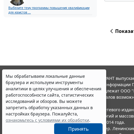
Выберите тему программы повышения квалификации
для юристов ...
Показа
Мы обрабатываем локальные данные
© ООО "НПП "ГАРАНТ-СЕРВИС", 2026. Система ГАРАНТ выпускае
браузера и используем инструменты
участниками Российской ассоциации правовой информации Г
аналитики в целях улучшения и обеспечения
Все права на материалы сайта ГАРАНТ.РУ принадлежат ООО "
работоспособности сайта, статистических
Полное или частичное воспроизведение материалов возможн
исследований и обзоров. Вы можете
Правила использования портала.
запретить обработку указанных данных в
Портал ГАРАНТ.РУ зарегистрирован в качестве сетевого изда
настройках браузера. Пожалуйста,
надзору в сфере связи,информационных технологий и массо
ознакомьтесь с условиями их обработки
.
(Роскомнадзором), Эл № ФС77-58365 от 18 июня 2014 года.
ООО "НПП "ГАРАНТ-СЕРВИС", 119234, г. Москва, тер. Ленинские 
Принять