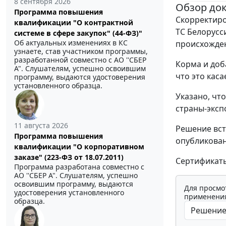
8 сентября 2026
Обзор до
Программа повышения
Скорректиро
квалификации "О контрактной
ТС Белорусс
системе в сфере закупок" (44-ФЗ)"
Об актуальных изменениях в КС
происхождени
узнаете, став участником программы,
разработанной совместно с АО ''СБЕР
Корма и доб
А". Слушателям, успешно освоившим
что это кас
программу, выдаются удостоверения
установленного образца.
Указано, чт
страны-эксп
11 августа 2026
Решение вст
Программа повышения
опубликован
квалификации "О корпоративном
заказе" (223-ФЗ от 18.07.2011)
Сертификаты
Программа разработана совместно с
АО ''СБЕР А". Слушателям, успешно
освоившим программу, выдаются
Для просмо
удостоверения установленного
применения
образца.