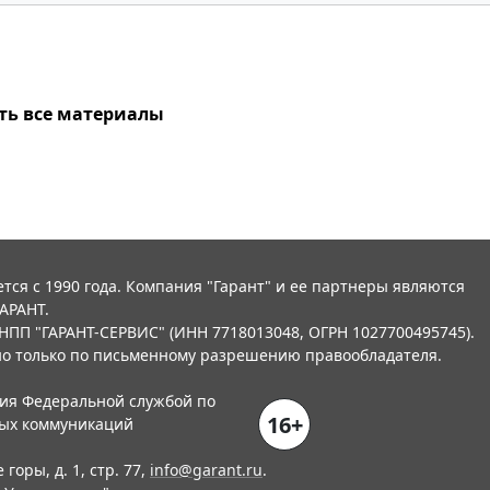
ть все материалы
тся с 1990 года. Компания "Гарант" и ее партнеры являются
АРАНТ.
НПП "ГАРАНТ-СЕРВИС" (ИНН 7718013048, ОГРН 1027700495745).
о только по письменному разрешению правообладателя.
ния Федеральной службой по
16+
вых коммуникаций
горы, д. 1, стр. 77,
info@garant.ru
.