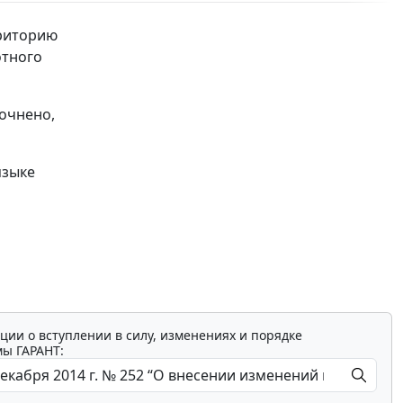
рриторию
отного
точнено,
языке
ции о вступлении в силу, изменениях и порядке
мы ГАРАНТ: