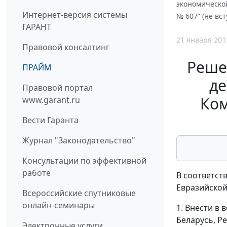
экономической
Интернет-версия системы
№ 607” (не вст
ГАРАНТ
21 января 201
Правовой консалтинг
Реше
ПРАЙМ
де
Правовой портал
Ком
www.garant.ru
Вести Гаранта
Журнал "Законодательство"
Консультации по эффективной
работе
В соответст
Евразийской
Всероссийские спутниковые
онлайн-семинары
1. Внести в
Беларусь, Р
Электронные услуги