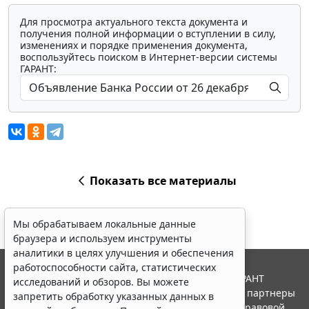
Для просмотра актуального текста документа и
получения полной информации о вступлении в силу,
изменениях и порядке применения документа,
воспользуйтесь поиском в Интернет-версии системы
ГАРАНТ:
Показать все материалы
Мы обрабатываем локальные данные
браузера и используем инструменты
аналитики в целях улучшения и обеспечения
работоспособности сайта, статистических
© ООО "НПП "ГАРАНТ-СЕРВИС", 2026. Система ГАРАНТ
исследований и обзоров. Вы можете
выпускается с 1990 года. Компания "Гарант" и ее партнеры
запретить обработку указанных данных в
являются участниками Российской ассоциации правовой