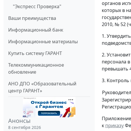
органов исп
"Экспресс Проверка"
которых в н
государствен
Ваши преимущества
2010, № 52 (ч
Информационный банк
1. Утвердит
Информационные материалы
подведомств
Купить систему ГАРАНТ
2. Установи
персонала в
Телекоммуникационное
превышать 4
обновление
3. Контроль
АНО ДПО «Образовательный
центр ГАРАНТ»
Руководите
Зарегистрир
Регистраци
Приложени
Анонсы
к
приказу
Фе
8 сентября 2026