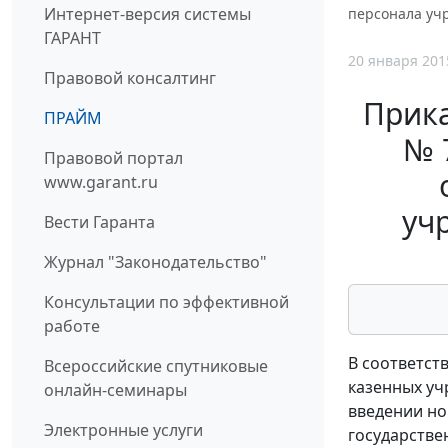
Интернет-версия системы
персонала учр
ГАРАНТ
20 января 201
Правовой консалтинг
Прика
ПРАЙМ
№ 
Правовой портал
www.garant.ru
уч
Вести Гаранта
Журнал "Законодательство"
Консультации по эффективной
работе
В соответст
Всероссийские спутниковые
казенных уч
онлайн-семинары
введении но
Электронные услуги
государстве