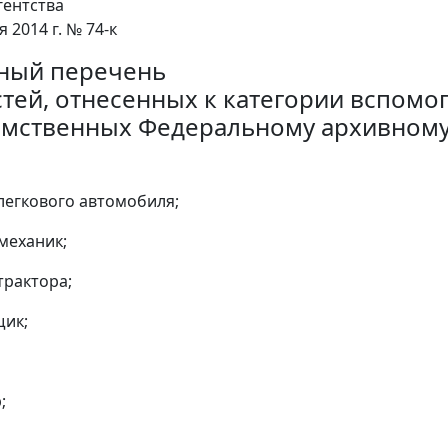
гентства
я 2014 г. № 74-к
ный перечень
тей, отнесенных к категории вспомо
мственных Федеральному архивному 
 легкового автомобиля;
-механик;
трактора;
щик;
;