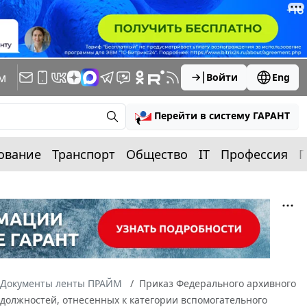
м
Войти
Eng
Перейти в систему ГАРАНТ
ование
Транспорт
Общество
IT
Профессия
П
Документы ленты ПРАЙМ
Приказ Федерального архивного
 должностей, отнесенных к категории вспомогательного