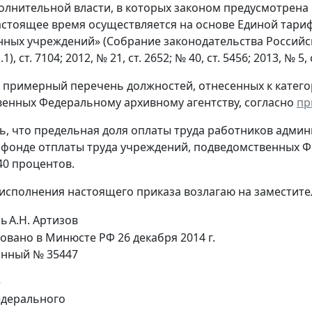
олнительной власти, в которых законом предусмотрена 
астоящее время осуществляется на основе Единой тари
ных учреждений» (Собрание законодательства Российской 
.1), ст. 7104; 2012, № 21, ст. 2652; № 40, ст. 5456; 2013, № 5
ь примерный перечень должностей, отнесенных к катег
енных Федеральному архивному агентству, согласно
пр
ть, что предельная доля оплаты труда работников адми
 фонде отплаты труда учреждений, подведомственных Ф
0 процентов.
 исполнения настоящего приказа возлагаю на заместител
ль
А.Н. Артизов
овано в Минюсте РФ 26 декабря 2014 г.
онный № 35447
е
дерального