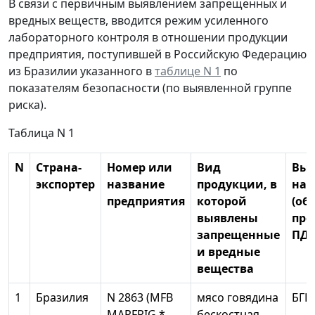
В связи с первичным выявлением запрещенных и
вредных веществ, вводится режим усиленного
лабораторного контроля в отношении продукции
предприятия, поступившей в Российскую Федерацию
из Бразилии указанного в
таблице N 1
по
показателям безопасности (по выявленной группе
риска).
Таблица N 1
N
Страна-
Номер или
Вид
Выя
экспортер
название
продукции, в
нар
предприятия
которой
(об
выявлены
пре
запрещенные
ПДУ
и вредные
вещества
1
Бразилия
N 2863 (MFB
мясо говядина
БГК
MARFRIG *
бескостная