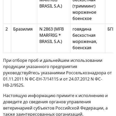
BRASIL S.А.)
(тримминг)
мороженое
боенское
2
Бразилия
N 2863 (MFB
говядина
БГК
MARFRIG *
бескостная
BRASIL S.A.)
мороженая,
боенская
При отборе проб и дальнейшем использовании
продукции указанного предприятия
руководствуйтесь указаниями Россельхознадзора от
01.11.2011 N ФС-ЕН-7/14115 и от 24.07.2012 N ФС-
НВ-2/9525.
Настоящую информацию примите к исполнению и
доведите до сведения органов управления
ветеринарией субъектов Российской Федерации, а
также заинтересованных организаций.