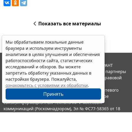
Показать все материалы
Мы обрабатываем локальные данные
браузера и используем инструменты
аналитики в целях улучшения и обеспечения
работоспособности сайта, статистических
© ООО "НПП "ГАРАНТ-СЕРВИС", 2026. Система ГАРАНТ
исследований и обзоров. Вы можете
выпускается с 1990 года. Компания "Гарант" и ее партнеры
запретить обработку указанных данных в
являются участниками Российской ассоциации правовой
настройках браузера. Пожалуйста,
информации ГАРАНТ.
ознакомьтесь с условиями их обработки
.
Портал ГАРАНТ.РУ зарегистрирован в качестве сетевого
Принять
издания Федеральной службой по надзору в сфере
связи,информационных технологий и массовых
коммуникаций (Роскомнадзором), Эл № ФС77-58365 от 18
июня 2014 года.
16+