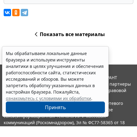
Показать все материалы
Мы обрабатываем локальные данные
браузера и используем инструменты
аналитики в целях улучшения и обеспечения
работоспособности сайта, статистических
© ООО "НПП "ГАРАНТ-СЕРВИС", 2026. Система ГАРАНТ
исследований и обзоров. Вы можете
выпускается с 1990 года. Компания "Гарант" и ее партнеры
запретить обработку указанных данных в
являются участниками Российской ассоциации правовой
настройках браузера. Пожалуйста,
информации ГАРАНТ.
ознакомьтесь с условиями их обработки
.
Портал ГАРАНТ.РУ зарегистрирован в качестве сетевого
Принять
издания Федеральной службой по надзору в сфере
связи,информационных технологий и массовых
коммуникаций (Роскомнадзором), Эл № ФС77-58365 от 18
июня 2014 года.