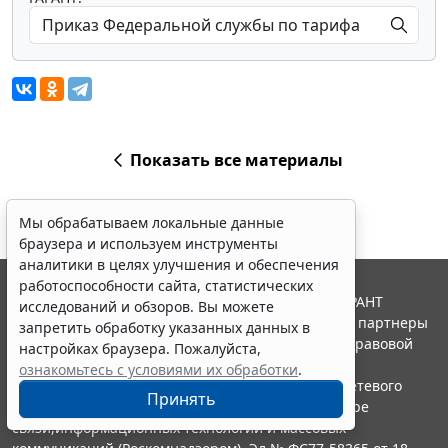
Показать все материалы
Мы обрабатываем локальные данные
браузера и используем инструменты
аналитики в целях улучшения и обеспечения
работоспособности сайта, статистических
© ООО "НПП "ГАРАНТ-СЕРВИС", 2026. Система ГАРАНТ
исследований и обзоров. Вы можете
выпускается с 1990 года. Компания "Гарант" и ее партнеры
запретить обработку указанных данных в
являются участниками Российской ассоциации правовой
настройках браузера. Пожалуйста,
информации ГАРАНТ.
ознакомьтесь с условиями их обработки
.
Портал ГАРАНТ.РУ зарегистрирован в качестве сетевого
Принять
издания Федеральной службой по надзору в сфере
связи,информационных технологий и массовых