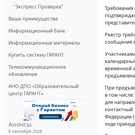
"Экспресс Проверка"
Требования 
подтверждаю
Ваши преимущества
представител
Информационный банк
Реестр треб
сообщения в
Информационные материалы
Участниками
Купить систему ГАРАНТ
календарных
Телекоммуникационное
временной а
обновление
предъявлени
АНО ДПО «Образовательный
При предъяв
центр ГАРАНТ»
в том числе
для направл
контактный 
Федерации (
Анонсы
ходе принуд
8 сентября 2026