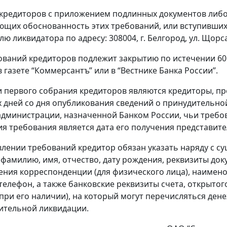
кредиторов с приложением подлинных документов либо
щих обоснованность этих требований, или вступивших 
ю ликвидатора по адресу: 308004, г. Белгород, ул. Щорса
ований кредиторов подлежит закрытию по истечении 60
 газете “Коммерсантъ” или в “Вестнике Банка России”.
 первого собрания кредиторов являются кредиторы, пр
 дней со дня опубликования сведений о принудительной
дминистрации, назначенной Банком России, чьи требо
я требования является дата его получения представите
лении требований кредитор обязан указать наряду с с
: фамилию, имя, отчество, дату рождения, реквизиты до
ения корреспонденции (для физического лица), наимено
телефон, а также банковские реквизиты счета, открытог
при его наличии), на который могут перечисляться дене
ительной ликвидации.