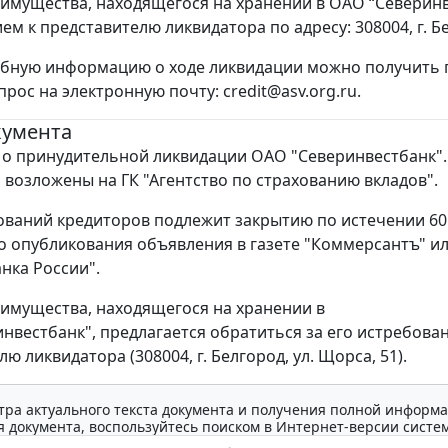
имущества, находящегося на хранении в ОАО “Северинве
м к представителю ликвидатора по адресу: 308004, г. Бе
бную информацию о ходе ликвидации можно получить по
рос на электронную почту: credit@asv.org.ru.
кумента
о принудительной ликвидации ОАО "Северинвестбанк"
 возложены на ГК "Агентство по страхованию вкладов".
ований кредиторов подлежит закрытию по истечении 60
о опубликования объявления в газете "Коммерсантъ" ил
нка России".
имущества, находящегося на хранении в
нвестбанк", предлагается обратиться за его истребова
ю ликвидатора (308004, г. Белгород, ул. Щорса, 51).
тра актуального текста документа и получения полной информа
 документа, воспользуйтесь поиском в Интернет-версии систе