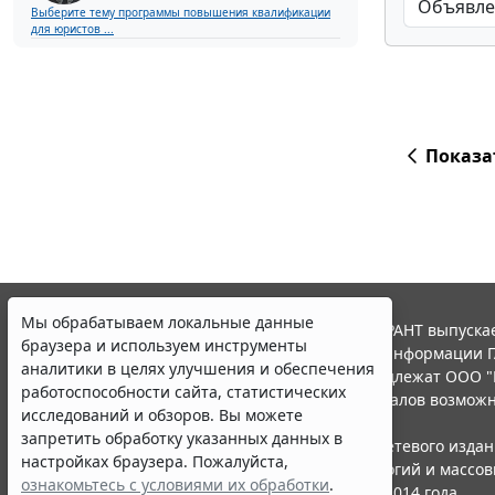
Выберите тему программы повышения квалификации
для юристов ...
Показа
Мы обрабатываем локальные данные
© ООО "НПП "ГАРАНТ-СЕРВИС", 2026. Система ГАРАНТ выпускае
браузера и используем инструменты
участниками Российской ассоциации правовой информации Г
аналитики в целях улучшения и обеспечения
Все права на материалы сайта ГАРАНТ.РУ принадлежат ООО "
работоспособности сайта, статистических
Полное или частичное воспроизведение материалов возможн
исследований и обзоров. Вы можете
Правила использования портала.
запретить обработку указанных данных в
Портал ГАРАНТ.РУ зарегистрирован в качестве сетевого изда
настройках браузера. Пожалуйста,
надзору в сфере связи,информационных технологий и массо
ознакомьтесь с условиями их обработки
.
(Роскомнадзором), Эл № ФС77-58365 от 18 июня 2014 года.