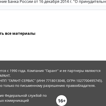
ть все материалы
тся с 1990 года. Компания "Гарант" и ее партнеры являются
АРАНТ.
НПП "ГАРАНТ-СЕРВИС" (ИНН 7718013048, ОГРН 1027700495745).
о только по письменному разрешению правообладателя.
ния Федеральной службой по
16+
вых коммуникаций