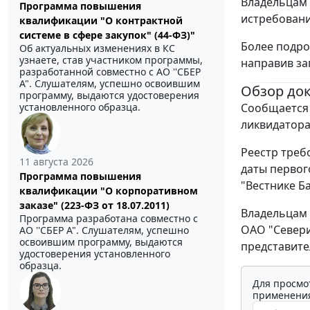
Владельцам 
Программа повышения
истребование
квалификации "О контрактной
системе в сфере закупок" (44-ФЗ)"
Более подро
Об актуальных изменениях в КС
узнаете, став участником программы,
направив зап
разработанной совместно с АО ''СБЕР
А". Слушателям, успешно освоившим
Обзор до
программу, выдаются удостоверения
Сообщается 
установленного образца.
ликвидатора
Реестр треб
11 августа 2026
даты первог
Программа повышения
"Вестнике Ба
квалификации "О корпоративном
заказе" (223-ФЗ от 18.07.2011)
Владельцам 
Программа разработана совместно с
ОАО "Севери
АО ''СБЕР А". Слушателям, успешно
освоившим программу, выдаются
представител
удостоверения установленного
образца.
Для просмо
применения