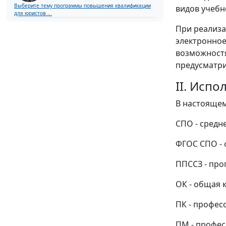
Выберите тему программы повышения квалификации
видов учебн
для юристов ...
При реализа
электронное
возможностя
предусматри
II. Исп
В настоящем
СПО - средн
ФГОС СПО - 
ППССЗ - про
ОК - общая 
ПК - профес
ПМ - профес