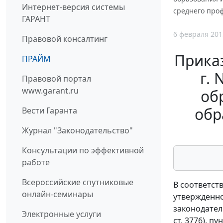
Интернет-версия системы
среднего проф
ГАРАНТ
6 февраля 201
Правовой консалтинг
Приказ
ПРАЙМ
г.
Правовой портал
www.garant.ru
об
обр
Вести Гаранта
Журнал "Законодательство"
Консультации по эффективной
работе
Всероссийские спутниковые
В соответст
онлайн-семинары
утвержденно
законодательс
Электронные услуги
ст. 3776), 