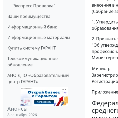
внесения в 
"Экспресс Проверка"
(Собрание за
Ваши преимущества
1. Утвердит
Информационный банк
образования
Информационные материалы
2. Признать
"Об утвержд
Купить систему ГАРАНТ
профессиона
Министерств
Телекоммуникационное
обновление
Министр
Зарегистрир
АНО ДПО «Образовательный
Регистрацио
центр ГАРАНТ»
Приложени
Федерал
Анонсы
среднег
8 сентября 2026
искусст