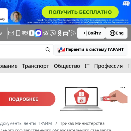
м
Войти
Eng
Перейти в систему ГАРАНТ
ование
Транспорт
Общество
IT
Профессия
П
Документы ленты ПРАЙМ
Приказ Министерства
ального государственного образовательного стандарта