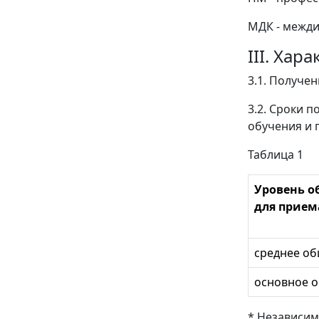
МДК - межди
III. Ха
3.1. Получе
3.2. Сроки 
обучения и 
Таблица 1
Уровень о
для прием
среднее о
основное 
* Независим