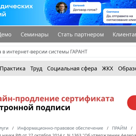
Демо
Семинары
Стать партнером
Клиента
Практика
Труд
Социальная сфера
ЖКХ
Образ
луги
Информационно-правовое обеспечение
ПРАЙМ
 науки РФ от 27 октября 2014 г. N 1363 "Об утверждении федер