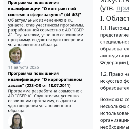
Программа повышения
(утв.
при
квалификации "О контрактной
системе в сфере закупок" (44-ФЗ)"
I. Обла
Об актуальных изменениях в КС
узнаете, став участником программы,
1.1. Настоя
разработанной совместно с АО ''СБЕР
представляе
А". Слушателям, успешно освоившим
программу, выдаются удостоверения
специальнос
установленного образца.
образовател
аккредитаци
Федерации (
11 августа 2026
Программа повышения
1.2. Право 
квалификации "О корпоративном
искусство ф
заказе" (223-ФЗ от 18.07.2011)
образовател
Программа разработана совместно с
АО ''СБЕР А". Слушателям, успешно
Возможна се
освоившим программу, выдаются
удостоверения установленного
нескольких 
образца.
использован
организации
необходимым