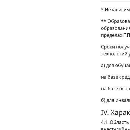
* Независим
** Образова
образования
пределах ПП
Сроки получ
технологий 
а) для обуч
на базе сред
на базе осно
б) для инва
IV. Хар
4.1. Област
внестудийны