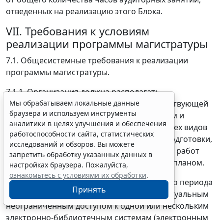
отведенных на реализацию этого Блока.
VII. Требования к условиям
реализации программы магистратуры
7.1. Общесистемные требования к реализации
программы магистратуры.
7.1.1. Организация должна располагать
материально-технической базой, соответствующей
Мы обрабатываем локальные данные
браузера и используем инструменты
действующим противопожарным правилам и
аналитики в целях улучшения и обеспечения
нормам и обеспечивающей проведение всех видов
работоспособности сайта, статистических
дисциплинарной и междисциплинарной подготовки,
исследований и обзоров. Вы можете
практической и научно-исследовательской работ
запретить обработку указанных данных в
обучающихся, предусмотренных учебным планом.
настройках браузера. Пожалуйста,
ознакомьтесь с условиями их обработки
.
7.1.2. Каждый обучающийся в течение всего периода
Принять
обучения должен быть обеспечен индивидуальным
неограниченным доступом к одной или нескольким
электронно-библиотечным системам (электронным