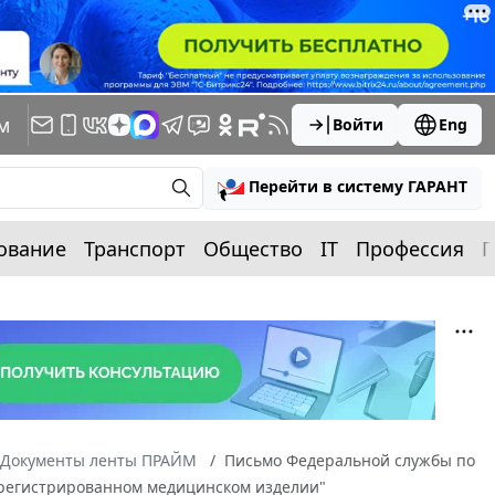
м
Войти
Eng
Перейти в систему ГАРАНТ
ование
Транспорт
Общество
IT
Профессия
П
Документы ленты ПРАЙМ
Письмо Федеральной службы по
зарегистрированном медицинском изделии"