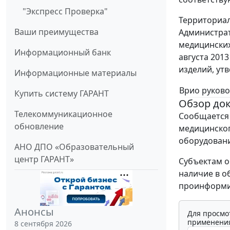
"Экспресс Проверка"
Территориал
Ваши преимущества
Администрат
медицинских
Информационный банк
августа 201
изделий, ут
Информационные материалы
Врио руково
Купить систему ГАРАНТ
Обзор до
Телекоммуникационное
Сообщается
обновление
медицинског
оборудовани
АНО ДПО «Образовательный
центр ГАРАНТ»
Субъектам о
наличие в о
проинформи
Анонсы
Для просмо
применения
8 сентября 2026