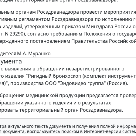
ьным органам Росздравнадзора провести мероприятия 
ивным регламентом Росздравнадзора по исполнению г
 изделий, утвержденным приказом Минздрава России от 
3 г. N 29290), согласно требованиям Положения о госу
вержденного постановлением Правительства Российской 
дителя
М.А. Мурашко
кумента
 о выявлении в обращении незарегистрированного
о изделия "Ригидный бронхоскоп (комплект инструмент
я)", производства ООО "Эндовидео группа" (Россия).
бращения медицинской продукции предлагается прове
бращении указанного изделия и о результатах
ровать территориальный орган Росздравнадзора.
тра актуального текста документа и получения полной информа
 документа, воспользуйтесь поиском в Интернет-версии систе