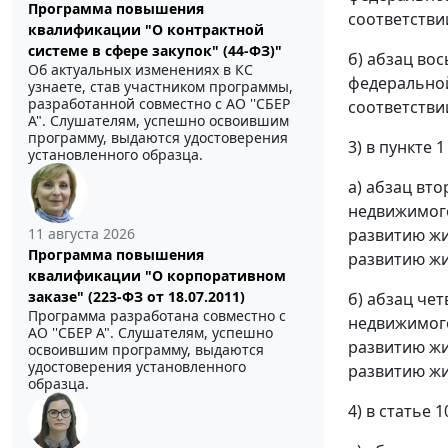
Программа повышения
соответстви
квалификации "О контрактной
системе в сфере закупок" (44-ФЗ)"
б) абзац во
Об актуальных изменениях в КС
федеральной
узнаете, став участником программы,
разработанной совместно с АО ''СБЕР
соответстви
А". Слушателям, успешно освоившим
программу, выдаются удостоверения
3) в пункте 1
установленного образца.
а) абзац вт
недвижимого
развитию жи
11 августа 2026
Программа повышения
развитию жи
квалификации "О корпоративном
заказе" (223-ФЗ от 18.07.2011)
б) абзац че
Программа разработана совместно с
недвижимого
АО ''СБЕР А". Слушателям, успешно
развитию жи
освоившим программу, выдаются
удостоверения установленного
развитию жи
образца.
4) в статье 1