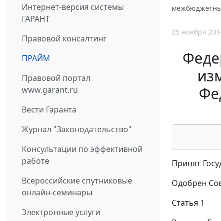
Интернет-версия системы
межбюджетны
ГАРАНТ
25 ноября 201
Правовой консалтинг
Феде
ПРАЙМ
из
Правовой портал
Фе
www.garant.ru
Вести Гаранта
Журнал "Законодательство"
Консультации по эффективной
работе
Принят Госу
Всероссийские спутниковые
Одобрен Сов
онлайн-семинары
Статья 1
Электронные услуги