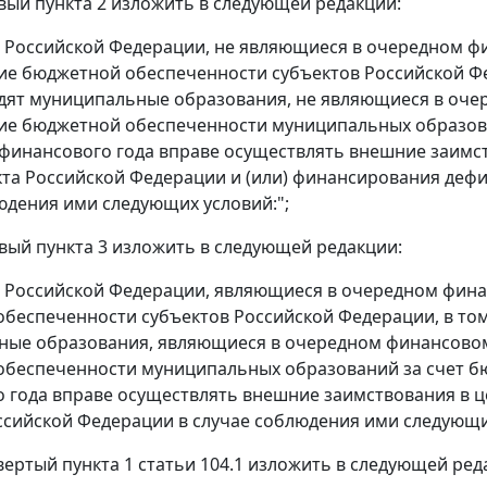
рвый пункта 2 изложить в следующей редакции:
ы Российской Федерации, не являющиеся в очередном ф
е бюджетной обеспеченности субъектов Российской Фед
дят муниципальные образования, не являющиеся в оче
е бюджетной обеспеченности муниципальных образован
финансового года вправе осуществлять внешние заимс
кта Российской Федерации и (или) финансирования деф
юдения ими следующих условий:";
рвый пункта 3 изложить в следующей редакции:
ы Российской Федерации, являющиеся в очередном фин
беспеченности субъектов Российской Федерации, в том 
ые образования, являющиеся в очередном финансовом
беспеченности муниципальных образований за счет бюд
 года вправе осуществлять внешние заимствования в 
ссийской Федерации в случае соблюдения ими следующих
твертый пункта 1 статьи 104.1 изложить в следующей ред