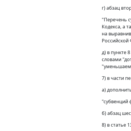
г) абзац вт
"Перечень с
Кодекса, а 
на выравнив
Российской 
д) в пункте
словами "до
"уменьшаем
7) в части п
а) дополнит
"субвенций 
б) абзац ше
8) в статье 1