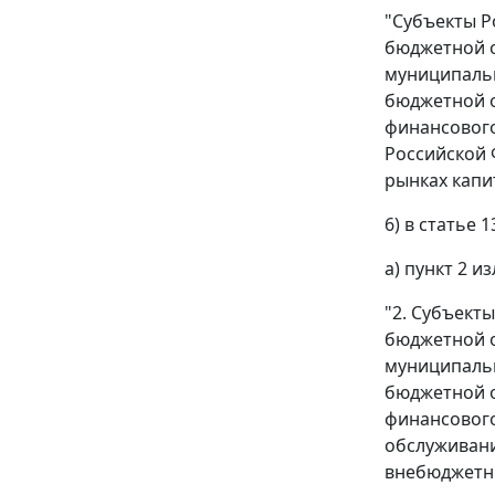
"Субъекты Р
бюджетной о
муниципальн
бюджетной о
финансового
Российской 
рынках капи
6) в статье 1
а) пункт 2 
"2. Субъект
бюджетной о
муниципальн
бюджетной о
финансового
обслуживани
внебюджетны