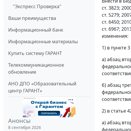
Внести в Бю
"Экспресс Проверка"
ст. 3823; 2000
ст. 5279; 2007
Ваши преимущества
ст. 6450; 2010
ст. 6967; 201
Информационный банк
изменения:
Информационные материалы
1) в пункте 3
Купить систему ГАРАНТ
а) абзац вт
Телекоммуникационное
федеральной
обновление
соответстви
АНО ДПО «Образовательный
б) абзац тр
центр ГАРАНТ»
федеральной
соответстви
2) в статье 4
Анонсы
а) абзац вт
8 сентября 2026
федеральной