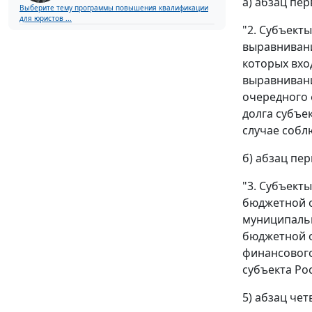
а) абзац пе
Выберите тему программы повышения квалификации
для юристов ...
"2. Субъект
выравнивани
которых вхо
выравнивани
очередного 
долга субъе
случае собл
б) абзац пе
"3. Субъект
бюджетной о
муниципальн
бюджетной о
финансового
субъекта Ро
5) абзац че