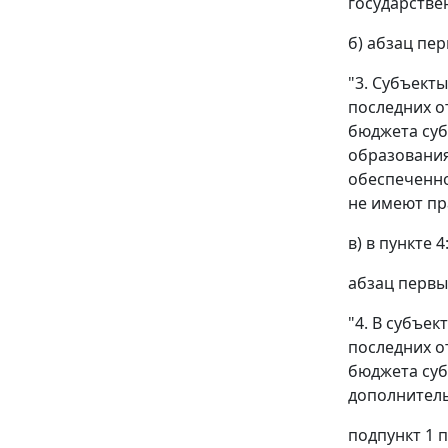
государстве
б) абзац пе
"3. Субъект
последних о
бюджета суб
образования
обеспеченно
не имеют пра
в) в пункте 4
абзац первы
"4. В субъе
последних о
бюджета суб
дополнитель
подпункт 1 