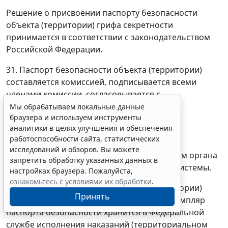
Решение о присвоении паспорту безопасности
объекта (территории) грифа секретности
принимается в соответствии с законодательством
Российской Федерации.
31. Паспорт безопасности объекта (территории)
составляется комиссией, подписывается всеми
членами комиссии, согласовывается с
руководителями территориального органа
Мы обрабатываем локальные данные
браузера и используем инструменты
безопасности и территориального органа
аналитики в целях улучшения и обеспечения
Министерства внутренних дел Российской
работоспособности сайта, статистических
Федерации по месту нахождения объекта
исследований и обзоров. Вы можете
(территории) и утверждается руководителем органа
запретить обработку указанных данных в
(организации) уголовно-исполнительной системы.
настройках браузера. Пожалуйста,
ознакомьтесь с условиями их обработки
.
32. Паспорт безопасности объекта (территории)
Принять
составляется в 2 экземплярах. Первый экземпляр
паспорта безопасности хранится в Федеральной
службе исполнения наказаний (территориальном