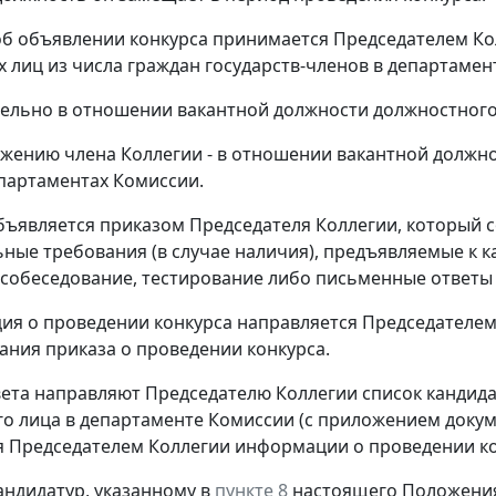
об объявлении конкурса принимается Председателем Ко
 лиц из числа граждан государств-членов в департамен
тельно в отношении вакантной должности должностного
ожению члена Коллегии - в отношении вакантной должн
партаментах Комиссии.
объявляется приказом Председателя Коллегии, который
ные требования (в случае наличия), предъявляемые к к
(собеседование, тестирование либо письменные ответы 
ия о проведении конкурса направляется Председателем 
ания приказа о проведении конкурса.
вета направляют Председателю Коллегии список кандид
о лица в департаменте Комиссии (с приложением докуме
 Председателем Коллегии информации о проведении ко
кандидатур, указанному в
пункте 8
настоящего Положения