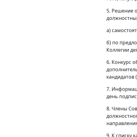
5. Решение 
должностных
а) самостоя
б) по предл
Коллегии де
6. Конкурс 
дополнитель
кандидатов 
7. Информац
день подпис
8. Члены Со
должностног
направления
9. К списку 