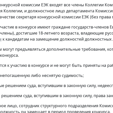
конкурсной комиссии ЕЭК входят все члены Коллегии Ком
я Коллегии, и должностное лицо департамента Комисси
ачестве секретаря конкурсной комиссии ЕЭК (без права г
 участие в конкурсе имеют граждане государств-членов Е
-члены), достигшие 18-летнего возраста, владеющие ру
м
к кандидатам на замещение должностей должностных ли
м могут предъявляться дополнительные требования, ко
конкурса.
тся к участию в конкурсе и не могут быть приняты на ра
непогашенную либо неснятую судимость;
ые решением суда, вступившим в законную силу, недее
 решением суда, вступившим в законную силу, права зан
ное лицо, сотрудник структурного подразделения Комис
 должность он замещает в период проведения конкурса.