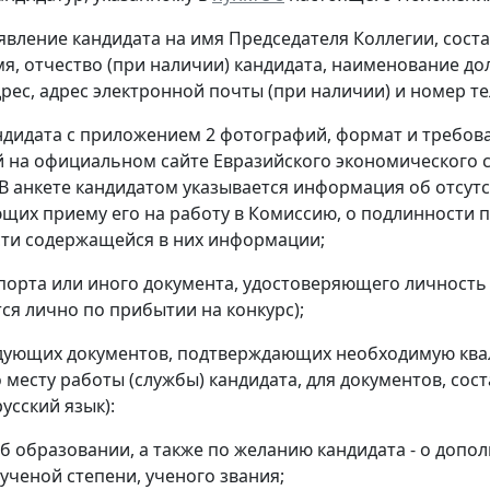
аявление кандидата на имя Председателя Коллегии, сос
я, отчество (при наличии) кандидата, наименование до
рес, адрес электронной почты (при наличии) и номер т
андидата с приложением 2 фотографий, формат и требов
 на официальном сайте Евразийского экономического
 В анкете кандидатом указывается информация об отсутс
щих приему его на работу в Комиссию, о подлинности п
ти содержащейся в них информации;
спорта или иного документа, удостоверяющего личност
ся лично по прибытии на конкурс);
едующих документов, подтверждающих необходимую кв
 месту работы (службы) кандидата, для документов, сост
усский язык):
б образовании, а также по желанию кандидата - о доп
ученой степени, ученого звания;