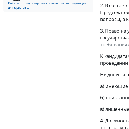
Выберите тему программы повышения квалификации
2. В состав 
для юристов ...
Председател
вопросы, в к
3. Право на
государства
требования
К кандидата
проведении 
Не допускаю
а) имеющие 
б) признанн
в) лишенные
4. Должност
того, какую