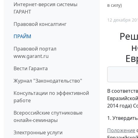
Интернет-версия системы
в силу)
ГАРАНТ
12 декабря 20
Правовой консалтинг
Реш
ПРАЙМ
н
Правовой портал
Ев
www.garant.ru
Вести Гаранта
Журнал "Законодательство"
В соответст
Консультации по эффективной
Евразийской
работе
2014 года) 
Всероссийские спутниковые
1. Утвердит
онлайн-семинары
Положение
о
Электронные услуги
Евразийской