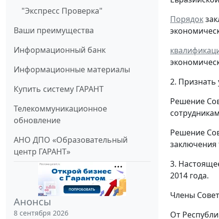
"Экспресс Проверка"
Порядок
зак
Ваши преимущества
экономическ
Информационный банк
квалификац
экономическ
Информационные материалы
2. Признать
Купить систему ГАРАНТ
Решение Сов
Телекоммуникационное
сотрудникам
обновление
Решение Сов
АНО ДПО «Образовательный
заключения 
центр ГАРАНТ»
3. Настояще
2014 года.
Члены Совет
Анонсы
8 сентября 2026
От Республи