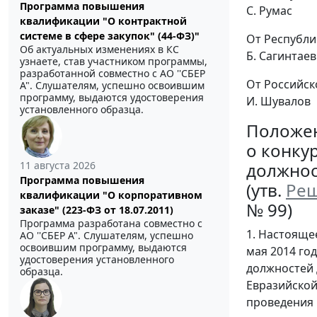
Программа повышения
С. Румас
квалификации "О контрактной
системе в сфере закупок" (44-ФЗ)"
От Республи
Об актуальных изменениях в КС
Б. Сагинтаев
узнаете, став участником программы,
разработанной совместно с АО ''СБЕР
От Российс
А". Слушателям, успешно освоившим
программу, выдаются удостоверения
И. Шувалов
установленного образца.
Положе
о конку
должнос
11 августа 2026
Программа повышения
(утв.
Ре
квалификации "О корпоративном
№ 99)
заказе" (223-ФЗ от 18.07.2011)
Программа разработана совместно с
1. Настояще
АО ''СБЕР А". Слушателям, успешно
освоившим программу, выдаются
мая 2014 го
удостоверения установленного
должностей 
образца.
Евразийской
проведения 