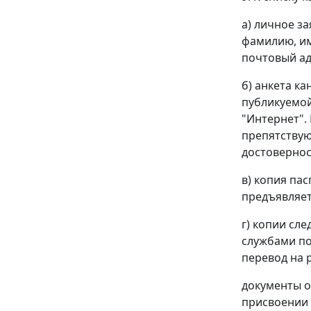
а) личное з
фамилию, им
почтовый ад
б) анкета к
публикуемой
"Интернет".
препятствую
достовернос
в) копия па
предъявляет
г) копии сл
службами по
перевод на р
документы о
присвоении 