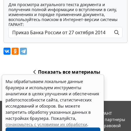
Для просмотра актуального текста документа и
получения полной информации о вступлении в силу,
изменениях и порядке применения документа,
воспользуйтесь поиском в Интернет-версии системы
ГАРАНТ:
Показать все материалы
Мы обрабатываем локальные данные
браузера и используем инструменты
аналитики в целях улучшения и обеспечения
работоспособности сайта, статистических
исследований и обзоров. Вы можете
запретить обработку указанных данных в
© ООО "НПП "ГАРАНТ-СЕРВИС", 2026. Система ГАРАНТ
настройках браузера. Пожалуйста,
выпускается с 1990 года. Компания "Гарант" и ее партнеры
ознакомьтесь с условиями их обработки
.
являются участниками Российской ассоциации правовой