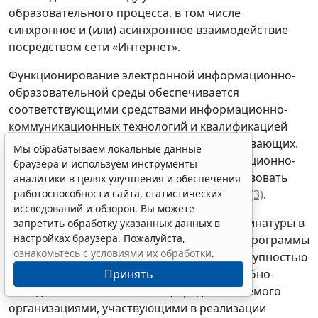
образовательного процесса, в том числе
синхронное и (или) асинхронное взаимодействие
посредством сети «Интернет».
Функционирование электронной информационно-
образовательной среды обеспечивается
соответствующими средствами информационно-
коммуникационных технологий и квалификацией
работников, ее использующих и поддерживающих.
Мы обрабатываем локальные данные
Функционирование электронной информационно-
браузера и используем инструменты
образовательной среды должно соответствовать
аналитики в целях улучшения и обеспечения
работоспособности сайта, статистических
законодательству Российской Федерации
*(3)
.
исследований и обзоров. Вы можете
7.1.3. В случае реализации программы ординатуры в
запретить обработку указанных данных в
настройках браузера. Пожалуйста,
сетевой форме требования к реализации программы
ознакомьтесь с условиями их обработки
.
ординатуры должны обеспечиваться совокупностью
Принять
ресурсов материально-технического и учебно-
методического обеспечения, предоставляемого
организациями, участвующими в реализации