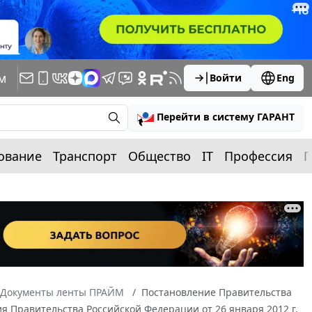
м
Войти
Eng
Перейти в систему ГАРАНТ
ование
Транспорт
Общество
IT
Профессия
П
Документы ленты ПРАЙМ
Постановление Правительства
ия Правительства Российской Федерации от 26 января 2012 г.