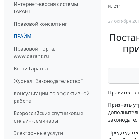
Интернет-версия системы
№ 21"
ГАРАНТ
27 октября 20
Правовой консалтинг
Постан
ПРАЙМ
при
Правовой портал
www.garant.ru
Вести Гаранта
Журнал "Законодательство"
Правительст
Консультации по эффективной
работе
Признать ут
дополнитель
Всероссийские спутниковые
законодатель
онлайн-семинары
Председате
Электронные услуги