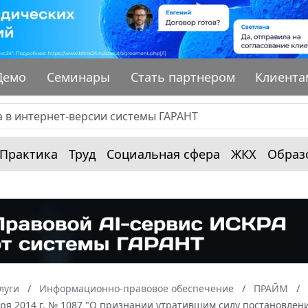
Демо
Семинары
Стать партнером
Клиента
Практика
Труд
Социальная сфера
ЖКХ
Образ
луги
Информационно-правовое обеспечение
ПРАЙМ
бря 2014 г. № 1087 "О признании утратившим силу постановлен