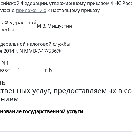
ссийской Федерации, утвержденному приказом ФНС России
гласно
приложению
к настоящему приказу.
ль Федеральной
М.В. Мишустин
службы
е
деральной налоговой службы
я 2014 г. N ММВ-7-17/536@
 N 1
от "__" ___________ г. N _____
нь
ственных услуг, предоставляемых в с
ением
нование государственной услуги