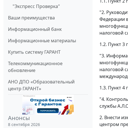
1.1. Пункт 
"Экспресс Проверка"
"2. Руковод
Ваши преимущества
Федерации в
многофункци
Информационный банк
налоговой с
Информационные материалы
1.2. Пункт 
Купить систему ГАРАНТ
"3. Информа
многофункци
Телекоммуникационное
налоговой с
обновление
международн
АНО ДПО «Образовательный
1.3. Пункт 
центр ГАРАНТ»
"4. Контрол
службы А.Л.
Анонсы
2. Внести и
центром пре
8 сентября 2026