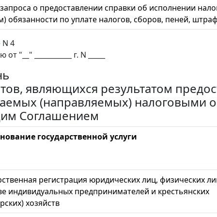
запроса о предоставлении справки об исполнении нал
м) обязанности по уплате налогов, сборов, пеней, штра
 N 4
от "__" ___________ г. N _____
нь
тов, являющихся результатом предост
аемых (направляемых) налоговыми ор
щим Соглашением
нование государственной услуги
рственная регистрация юридических лиц, физических ли
ве индивидуальных предпринимателей и крестьянских
рских) хозяйств