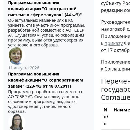
Программа повышения
субъекту Ро
квалификации "О контрактной
редакции со
системе в сфере закупок" (44-ФЗ)"
Об актуальных изменениях в КС
Руководите
узнаете, став участником программы,
налоговой 
разработанной совместно с АО ''СБЕР
А". Слушателям, успешно освоившим
Приложени
программу, выдаются удостоверения
к
приказу
Фе
установленного образца.
от 17 октябр
Приложение
11 августа 2026
к Соглашению 
Программа повышения
Перече
квалификации "О корпоративном
заказе" (223-ФЗ от 18.07.2011)
государ
Программа разработана совместно с
Соглаш
АО ''СБЕР А". Слушателям, успешно
освоившим программу, выдаются
удостоверения установленного
N
Наиме
образца.
п/
п