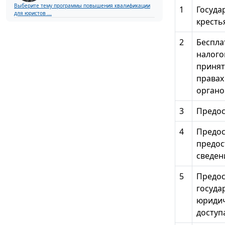
Выберите тему программы повышения квалификации
1
Госуда
для юристов ...
кресть
2
Беспла
налого
принят
правах
органо
3
Предос
4
Предос
предос
сведен
5
Предос
госуда
юридич
доступ