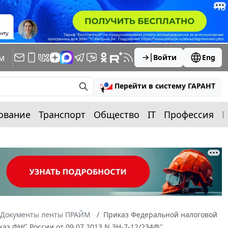
м
Войти
Eng
Перейти в систему ГАРАНТ
ование
Транспорт
Общество
IT
Профессия
П
Документы ленты ПРАЙМ
Приказ Федеральной налоговой
аз ФНС России от 09.07.2013 N ЗН-7-12/234@"