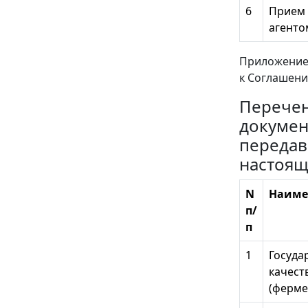
6
Прием 
агенто
Приложение
к Соглашению 
Перече
докумен
передав
настоя
N
Наиме
п/
п
1
Госуда
качест
(ферме