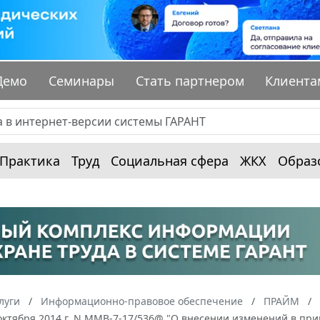
Демо
Семинары
Стать партнером
Клиента
Практика
Труд
Социальная сфера
ЖКХ
Образ
луги
Информационно-правовое обеспечение
ПРАЙМ
октября 2014 г. N ММВ-7-17/536@ "О внесении изменений в прик