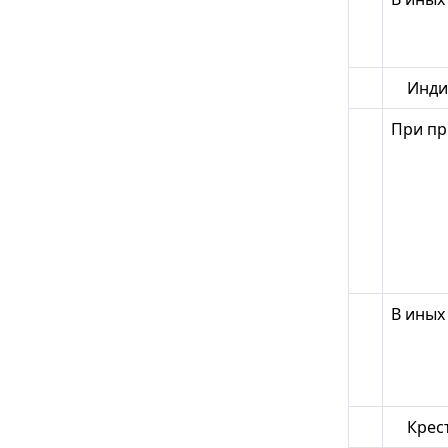
Индив
При пр
В иных
Крест