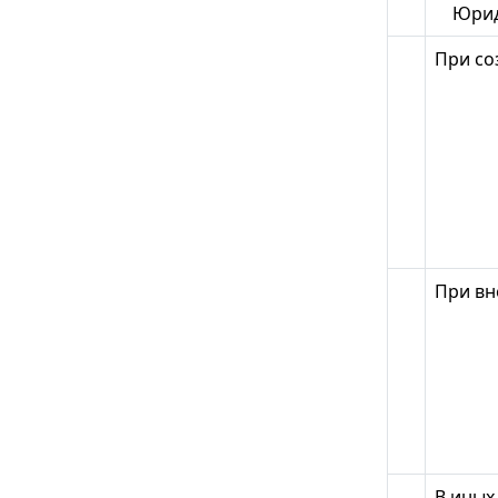
Юрид
При со
При вн
В иных