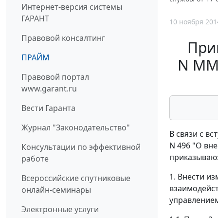
Интернет-версия системы
ГАРАНТ
10 ноября 201
Правовой консалтинг
При
ПРАЙМ
N ММВ
Правовой портал
www.garant.ru
Вести Гаранта
Журнал "Законодательство"
В связи с в
N 496 "О вн
Консультации по эффективной
приказываю
работе
1. Внести и
Всероссийские спутниковые
взаимодейст
онлайн-семинары
управлением
Электронные услуги