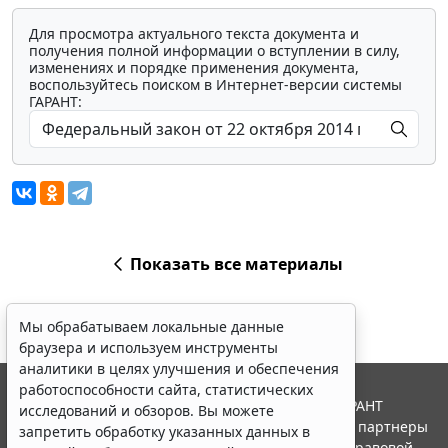
Для просмотра актуального текста документа и
получения полной информации о вступлении в силу,
изменениях и порядке применения документа,
воспользуйтесь поиском в Интернет-версии системы
ГАРАНТ:
Показать все материалы
Мы обрабатываем локальные данные
браузера и используем инструменты
аналитики в целях улучшения и обеспечения
работоспособности сайта, статистических
© ООО "НПП "ГАРАНТ-СЕРВИС", 2026. Система ГАРАНТ
исследований и обзоров. Вы можете
выпускается с 1990 года. Компания "Гарант" и ее партнеры
запретить обработку указанных данных в
являются участниками Российской ассоциации правовой