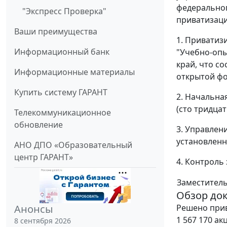
федеральног
"Экспресс Проверка"
приватизации
Ваши преимущества
1. Приватиз
Информационный банк
"Учебно-опы
край, что с
Информационные материалы
открытой фо
Купить систему ГАРАНТ
2. Начальна
(сто тридца
Телекоммуникационное
обновление
3. Управлен
установленн
АНО ДПО «Образовательный
центр ГАРАНТ»
4. Контроль
Заместитель
Обзор до
Решено прив
Анонсы
1 567 170 а
8 сентября 2026