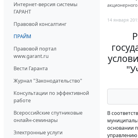
Интернет-версия системы
акционерного
ГАРАНТ
14 января 201
Правовой консалтинг
Р
ПРАЙМ
госуд
Правовой портал
услов
www.garant.ru
"У
Вести Гаранта
Журнал "Законодательство"
Консультации по эффективной
работе
Всероссийские спутниковые
В соответст
онлайн-семинары
муниципальн
основании п
Электронные услуги
управлению 