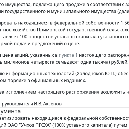
о имущества, подлежащего продаже в соответствии с 
 государственного и муниципального имущества (далее -
ировать находящиеся в федеральной собственности 1 5
тное хозяйство Приморской государственной сельскохо
оставляет 100 процентов уставного капитала указанного
рмой подачи предложений о цене.
я цена акций, указанных в
пункте 1
настоящего распоряже
ть миллионов четыреста семьдесят одна тысяча) рублей.
ию информационных технологий (Холодняков Ю.П.) обе
ом порядке в официальных изданиях.
 за исполнением настоящего распоряжения возложить 
 руководителя
И.В. Аксенов
кумента
атизировать находящиеся в федеральной собственнос
кций ОАО "Учхоз ПГСХА" (100% уставного капитала) путе