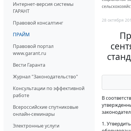
Интернет-версия системы
сельскохозяйс
ГАРАНТ
28 октября 20
Правовой консалтинг
Пр
ПРАЙМ
сент
Правовой портал
www.garant.ru
станд
Вести Гаранта
Журнал "Законодательство"
Консультации по эффективной
работе
В соответст
утвержденны
Всероссийские спутниковые
законодатель
онлайн-семинары
1. Утвердит
Электронные услуги
оборудовани