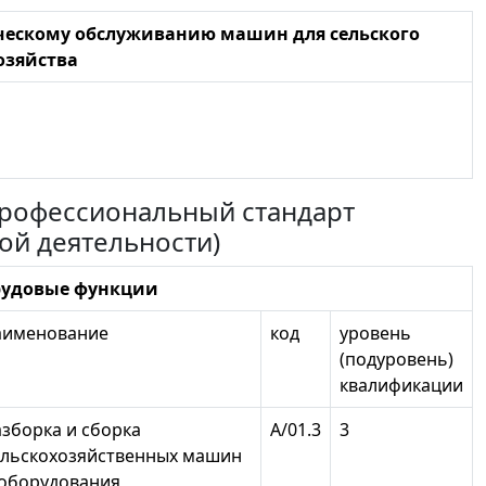
ическому обслуживанию машин для сельского
озяйства
 профессиональный стандарт
ой деятельности)
рудовые функции
аименование
код
уровень
(подуровень)
квалификации
азборка и сборка
А/01.3
3
ельскохозяйственных машин
 оборудования