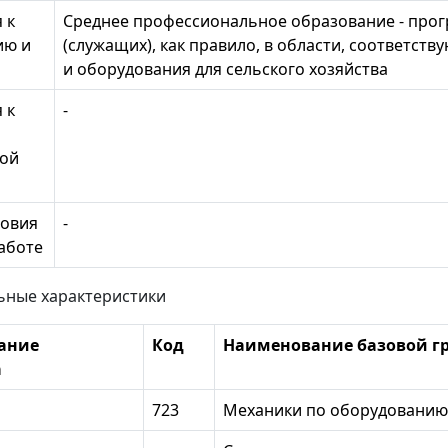
 к
Среднее профессиональное образование - про
ию и
(служащих), как правило, в области, соответс
и оборудования для сельского хозяйства
 к
-
кой
ловия
-
работе
ьные характеристики
ание
Код
Наименование базовой гр
а
723
Механики по оборудованию,