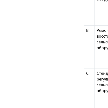
В
Ремон
восст
сельс
обор
С
Стенд
регул
сельс
обор