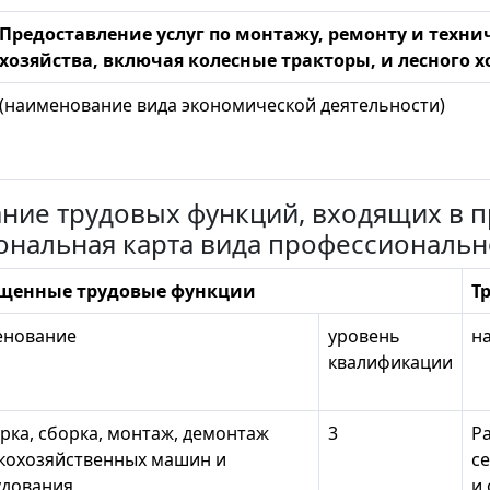
Предоставление услуг по монтажу, ремонту и техн
хозяйства, включая колесные тракторы, и лесного х
(наименование вида экономической деятельности)
сание трудовых функций, входящих в
ональная карта вида профессиональн
щенные трудовые функции
Т
енование
уровень
н
квалификации
рка, сборка, монтаж, демонтаж
3
Р
кохозяйственных машин и
с
удования
и