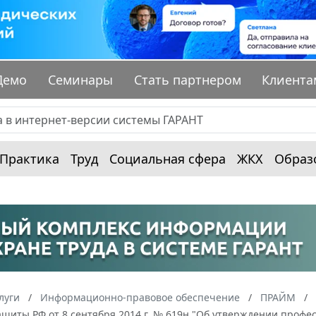
Демо
Семинары
Стать партнером
Клиента
Практика
Труд
Социальная сфера
ЖКХ
Образ
луги
Информационно-правовое обеспечение
ПРАЙМ
щиты РФ от 8 сентября 2014 г. № 619н "Об утверждении профе