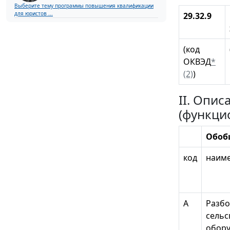
Выберите тему программы повышения квалификации
для юристов ...
29.32.9
(код
ОКВЭД
*
(2)
)
II. Опи
(функци
Обоб
код
наим
А
Разбо
сельс
обор