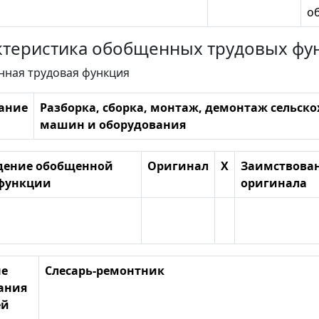
о
рактеристика обобщенных трудовых фу
нная трудовая функция
ание
Разборка, сборка, монтаж, демонтаж сельск
машин и оборудования
дение обобщенной
Оригинал
X
Заимствован
 функции
оригинала
е
Слесарь-ремонтник
ания
ей