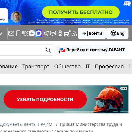
м
Войти
Eng
Перейти в систему ГАРАНТ
ование
Транспорт
Общество
IT
Профессия
П
Документы ленты ПРАЙМ
Приказ Министерства труда и
ссионального стандарта «Слесарь по ремонту