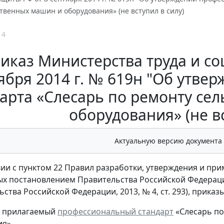
твенных машин и оборудования» (не вступил в силу)
14
иказ Министерства труда и с
ября 2014 г. № 619н "Об утв
арта «Слесарь по ремонту се
оборудования» (не вс
Актуальную версию документа
вии с пунктом 22 Правил разработки, утверждения и пр
х постановлением Правительства Российской Федерации 
ства Российской Федерации, 2013, № 4, ст. 293), приказ
ь прилагаемый
профессиональный стандарт
«Слесарь по
я».