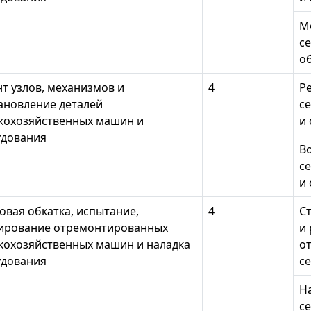
М
с
о
т узлов, механизмов и
4
Р
ановление деталей
с
кохозяйственных машин и
и
удования
В
с
и
овая обкатка, испытание,
4
С
ирование отремонтированных
и
кохозяйственных машин и наладка
о
удования
с
Н
с