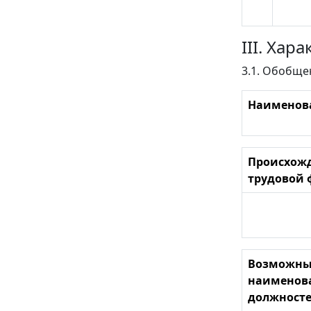
III. Ха
3.1. Обобще
Наименов
Происхож
трудовой
Возможны
наименов
должност