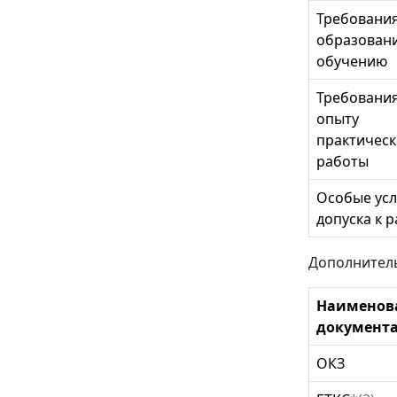
Требования
образован
обучению
Требования
опыту
практичес
работы
Особые ус
допуска к 
Дополнител
Наименов
документ
ОКЗ