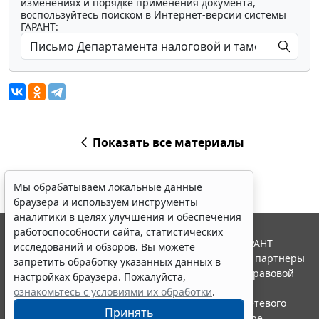
изменениях и порядке применения документа,
воспользуйтесь поиском в Интернет-версии системы
ГАРАНТ:
Показать все материалы
Мы обрабатываем локальные данные
браузера и используем инструменты
аналитики в целях улучшения и обеспечения
работоспособности сайта, статистических
© ООО "НПП "ГАРАНТ-СЕРВИС", 2026. Система ГАРАНТ
исследований и обзоров. Вы можете
выпускается с 1990 года. Компания "Гарант" и ее партнеры
запретить обработку указанных данных в
являются участниками Российской ассоциации правовой
настройках браузера. Пожалуйста,
информации ГАРАНТ.
ознакомьтесь с условиями их обработки
.
Портал ГАРАНТ.РУ зарегистрирован в качестве сетевого
Принять
издания Федеральной службой по надзору в сфере