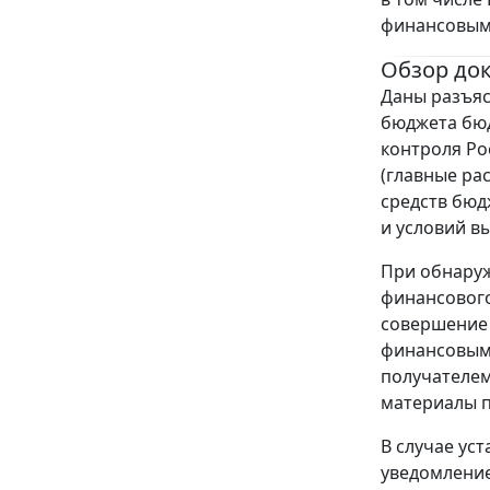
финансовым 
Обзор до
Даны разъяс
бюджета бюд
контроля Ро
(главные ра
средств бюд
и условий в
При обнаруж
финансового
совершение 
финансовым 
получателем
материалы п
В случае ус
уведомление