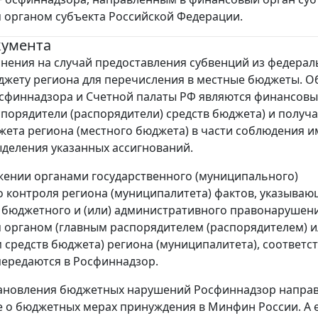
органом субъекта Российской Федерации.
кумента
нения на случай предоставления субвенций из федерал
жету региона для перечисления в местные бюджеты. 
сфиннадзора и Счетной палаты РФ являются финансовы
спорядители (распорядители) средств бюджета) и получ
жета региона (местного бюджета) в части соблюдения и
ыделения указанных ассигнований.
ении органами государственного (муниципального)
 контроля региона (муниципалитета) фактов, указываю
бюджетного и (или) административного правонарушен
органом (главным распорядителем (распорядителем) 
 средств бюджета) региона (муниципалитета), соответ
ередаются в Росфиннадзор.
тановления бюджетных нарушений Росфиннадзор напра
 о бюджетных мерах принуждения в Минфин России. А 