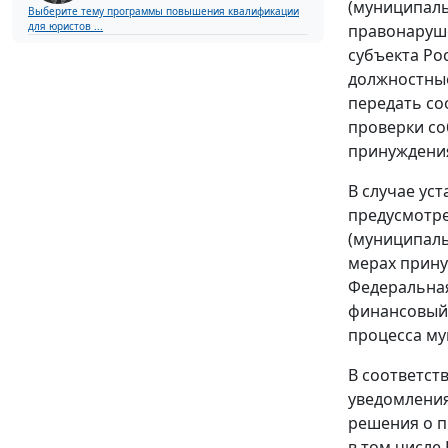
(муниципаль
Выберите тему программы повышения квалификации
для юристов ...
правонаруше
субъекта Ро
должностные
передать со
проверки со
принуждения
В случае ус
предусмотре
(муниципаль
мерах прину
Федеральная
финансовый 
процесса му
В соответст
уведомления
решения о п
в том числе