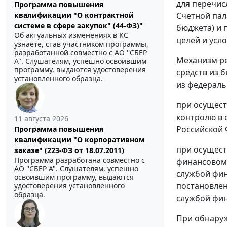
для перечис
Программа повышения
Счетной пал
квалификации "О контрактной
системе в сфере закупок" (44-ФЗ)"
бюджета) и 
Об актуальных изменениях в КС
целей и усл
узнаете, став участником программы,
разработанной совместно с АО ''СБЕР
Механизм ре
А". Слушателям, успешно освоившим
программу, выдаются удостоверения
средств из 
установленного образца.
из федераль
при осущест
контролю в 
11 августа 2026
Российской 
Программа повышения
квалификации "О корпоративном
при осущест
заказе" (223-ФЗ от 18.07.2011)
Программа разработана совместно с
финансовому
АО ''СБЕР А". Слушателям, успешно
службой фи
освоившим программу, выдаются
постановлен
удостоверения установленного
образца.
службой фин
При обнаруж