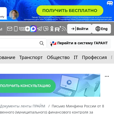
м
Войти
Eng
Перейти в систему ГАРАНТ
ование
Транспорт
Общество
IT
Профессия
П
Документы ленты ПРАЙМ
Письмо Минфина России от 8
твенного (муниципального) финансового контроля за