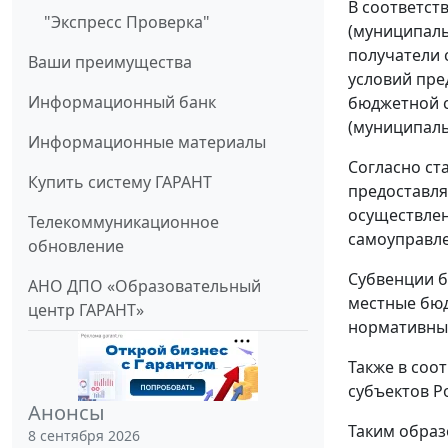
В соответст
"Экспресс Проверка"
(муниципаль
получатели 
Ваши преимущества
условий пре
Информационный банк
бюджетной с
(муниципаль
Информационные материалы
Согласно ст
Купить систему ГАРАНТ
предоставля
осуществлен
Телекоммуникационное
самоуправле
обновление
Субвенции б
АНО ДПО «Образовательный
местные бюд
центр ГАРАНТ»
нормативны
Также в соо
субъектов Р
Анонсы
Таким образ
8 сентября 2026