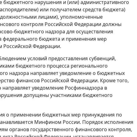
е бюджетного нарушения и (или) административного
спорядителем) или получателем средств бюджета)
х должностными лицами), уполномоченные
ансового контроля Российской Федерации должны
нсово-бюджетного надзора для осуществления
из федерального бюджета и применения мер
м Российской Федерации.
облюдением условий предоставления субвенций,
тниками бюджетного процесса регионального
ого надзора направляет уведомление о бюджетных
ерство финансов Российской Федерации. Кроме того,
 направляет уведомление Росфиннадзора в
 нарушения допущены участниками бюджетного
ения о применении бюджетных мер принуждения по
танавливается Минфином России. Порядок исполнения
ям органов государственного финансового контроля,
ъекта Российской Федерации, устанавливается