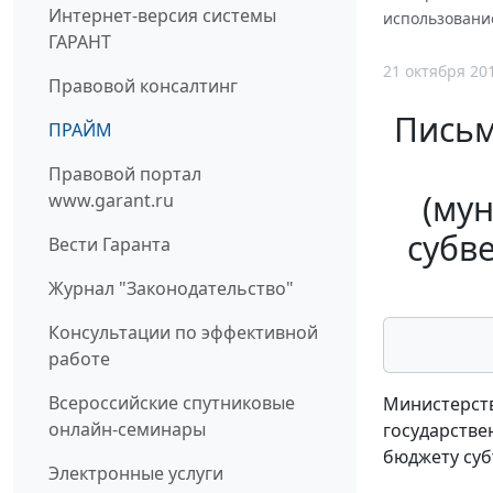
Интернет-версия системы
использовани
ГАРАНТ
21 октября 20
Правовой консалтинг
Письм
ПРАЙМ
Правовой портал
(му
www.garant.ru
субв
Вести Гаранта
Журнал "Законодательство"
Консультации по эффективной
работе
Всероссийские спутниковые
Министерств
онлайн-семинары
государстве
бюджету суб
Электронные услуги