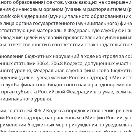
ного образования) фактов, указывающих на совершени
ния финансовым органом (главным распорядителем (ра
ссийской Федерации (муниципального образования) (и
 лица органа государственного (муниципального) фин
ответствующие материалы в Федеральную службу фина
блюдения целей и условий предоставления субвенций 
 и ответственности в соответствии с законодательство
тановления бюджетных нарушений в ходе контроля за с
нных статьями 306.4, 306.8 Кодекса, допущенных учас
ного) уровня, Федеральная служба финансово-бюджетн
ждения (далее - уведомление Росфиннадзора) в Минист
 служба финансово-бюджетного надзора одновременно
орган субъекта Российской Федерации в случае, если
ниципального уровня.
вии со статьей 306.2 Кодекса порядок исполнения реш
м Росфиннадзора, направленным в Минфин России, ус
рименении бюджетных мер принуждения по уведомлени
 Росфиннадзора, направленным в финансовый орган суб