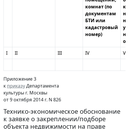
комнат (по
ку
документам
на
БТИ или
на
кадастровый
ук
номер)
н
об
I
II
III
IV
V
Приложение 3
к
приказу
Департамента
культуры г. Москвы
от 9 октября 2014 г. N 826
Технико-экономическое обоснование
к заявке о закреплении/подборе
объекта недвижимости на праве