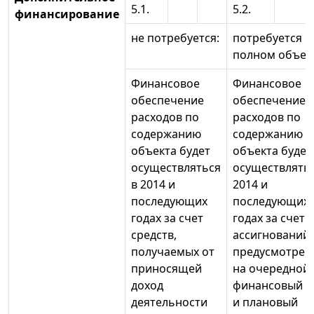
5.1.
5.2.
финансирование
не потребуется:
потребуется в
полном объем
Финансовое
Финансовое
обеспечение
обеспечение
расходов по
расходов по
содержанию
содержанию
объекта будет
объекта будет
осуществляться
осуществлятьс
в 2014 и
2014 и
последующих
последующих
годах за счет
годах за счет
средств,
ассигнований,
получаемых от
предусмотрен
приносящей
на очередной
доход
финансовый г
деятельности
и плановый