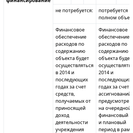
финансирование
не потребуется:
потребуется в
полном объем
Финансовое
Финансовое
обеспечение
обеспечение
расходов по
расходов по
содержанию
содержанию
объекта будет
объекта будет
осуществляться
осуществлятьс
в 2014 и
2014 и
последующих
последующих
годах за счет
годах за счет
средств,
ассигнований,
получаемых от
предусмотрен
приносящей
на очередной
доход
финансовый г
деятельности
и плановый
учреждения
период в рамк