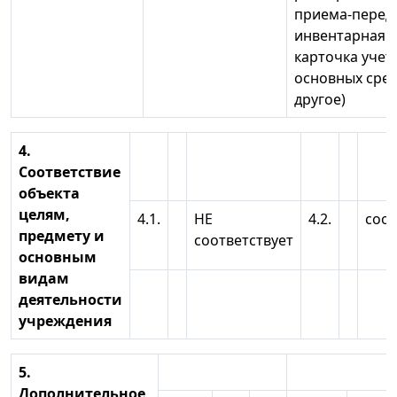
приема-перед
инвентарная
карточка учет
основных сред
другое)
4.
Соответствие
объекта
целям,
4.1.
НЕ
4.2.
соот
предмету и
соответствует
основным
видам
деятельности
учреждения
5.
Дополнительное