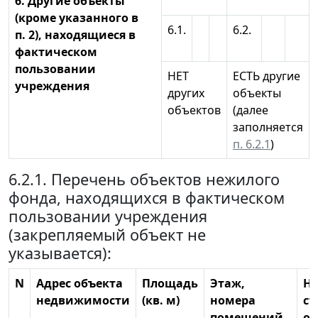
6. Другие объекты
(кроме указанного в
6.1.
6.2.
п. 2), находящиеся в
фактическом
пользовании
НЕТ
ЕСТЬ другие
учреждения
других
объекты
объектов
(далее
заполняется
п. 6.2.1
)
6.2.1. Перечень объектов нежилого
фонда, находящихся в фактическом
пользовании учреждения
(закрепляемый объект не
указывается):
N
Адрес объекта
Площадь
Этаж,
Н
недвижимости
(кв. м)
номера
ст
помещений,
об