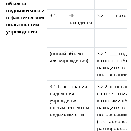
объекта
недвижимости
3.1.
НЕ
3.2.
находи
в фактическом
находится
пользовании
учреждения
(новый объект
3.2.1. ____ год, 
для учреждения)
которого объе
находится в
пользовании
3.1.1. основания
3.2.2. основани
наделения
соответствии 
учреждения
которыми объ
новым объектом
находится в
недвижимости
пользовании
(постановлени
распоряжение,