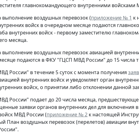
естителя главнокомандующего внутренними войсками М
на выполнение воздушных перевозок (
приложение № 1
к 
нутренних войск в очередном месяце подаются главно
аба внутренних войск - первому заместителю главноко
его месяца.
 выполнение воздушных перевозок авиацией внутренних
есяце подаются в ФКУ "ГЦСП МВД России" до 15 числа т
ВД России" в течение 5 суток с момента получения
зая
виацией внутренних войск и уведомляет орган внутренн
утренних войск, о принятии либо отклонении данной за
ВД России" подает до 20 числа месяца, предшествующ
щенные заявки органов внутренних дел для включения в
войск МВД России (
приложение № 2
к настоящей Инстру
й План воздушных перевозок (перелетов) авиации внут
оссии".