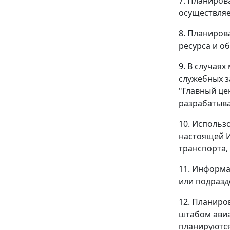
7. Планиров
осуществляе
8. Планиров
ресурса и о
9. В случая
служебных з
"Главный це
разрабатыва
10. Использ
настоящей И
транспорта,
11. Информа
или подразд
12. Планиро
штабом авиа
планируются