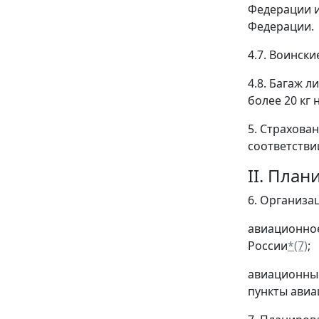
Федерации и
Федерации.
4.7. Воински
4.8. Багаж л
более 20 кг 
5. Страхова
соответстви
II. Пла
6. Организа
авиационное
России
*(7)
;
авиационные
пункты ави