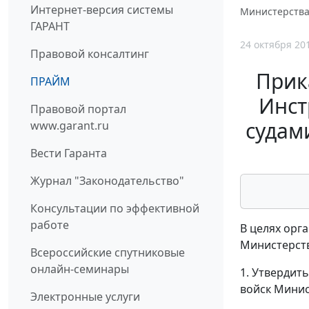
Интернет-версия системы
Министерства 
ГАРАНТ
24 октября 20
Правовой консалтинг
Прик
ПРАЙМ
Инст
Правовой портал
судам
www.garant.ru
Вести Гаранта
Журнал "Законодательство"
Консультации по эффективной
работе
В целях орг
Министерств
Всероссийские спутниковые
онлайн-семинары
1. Утвердит
войск Минис
Электронные услуги