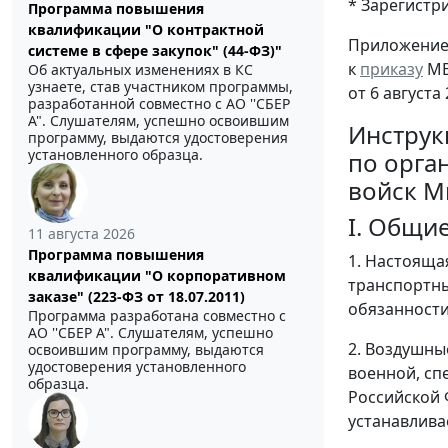
* Зарегистр
Программа повышения
квалификации "О контрактной
Приложени
системе в сфере закупок" (44-ФЗ)"
к
приказу
МВ
Об актуальных изменениях в КС
узнаете, став участником программы,
от 6 августа 
разработанной совместно с АО ''СБЕР
А". Слушателям, успешно освоившим
Инструк
программу, выдаются удостоверения
установленного образца.
по орга
войск М
I. Общи
11 августа 2026
Программа повышения
1. Настояща
квалификации "О корпоративном
транспортн
заказе" (223-ФЗ от 18.07.2011)
обязанности
Программа разработана совместно с
АО ''СБЕР А". Слушателям, успешно
2. Воздушны
освоившим программу, выдаются
удостоверения установленного
военной, сп
образца.
Российской
устанавлива