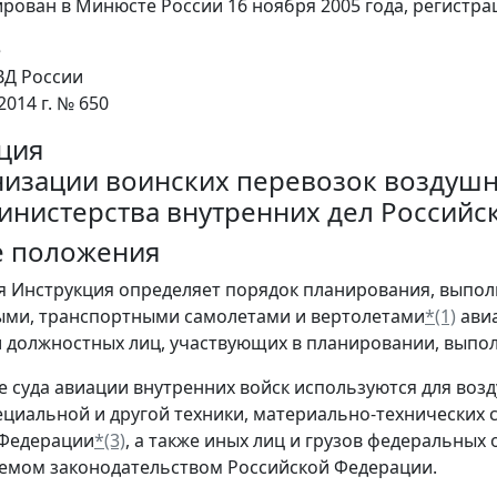
ирован в Минюсте России 16 ноября 2005 года, регистр
е
Д России
2014 г. № 650
ция
низации воинских перевозок воздуш
инистерства внутренних дел Россий
е положения
я Инструкция определяет порядок планирования, выпол
ыми, транспортными самолетами и вертолетами
*(1)
авиа
 должностных лиц, участвующих в планировании, выпол
е суда авиации внутренних войск используются для воз
ециальной и другой техники, материально-технических с
 Федерации
*(3)
, а также иных лиц и грузов федеральных
емом законодательством Российской Федерации.