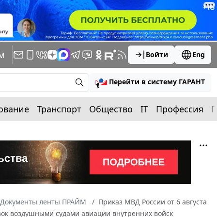
м
Войти
Eng
Перейти в систему ГАРАНТ
ование
Транспорт
Общество
IT
Профессия
П
Документы ленты ПРАЙМ
Приказ МВД России от 6 августа
озок воздушными судами авиации внутренних войск