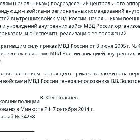
телям (начальникам) подразделений центрального апп
андующим войсками региональных командований внутр
стей внутренних войск МВД России, начальникам воен
 и учреждений внутренних войск МВД России организо
риказом, и обеспечить реализацию ее положений.
утратившим силу приказ МВД России от 8 июня 2005 г. №
еревозок в системе МВД России авиацией внутренних в
*
.
 за выполнением настоящего приказа возложить на пер
 войсками МВД России генерал-полковника В.В. Золотов
В. Колокольцев
ковник полиции
овано в Минюсте РФ 7 октября 2014 г.
онный № 34258
________________