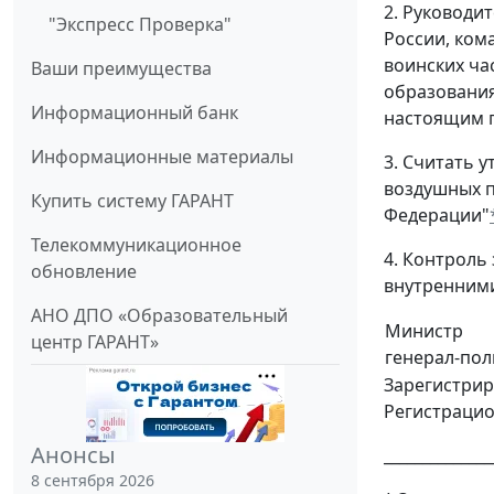
2. Руководи
"Экспресс Проверка"
России, ком
воинских ча
Ваши преимущества
образования
Информационный банк
настоящим п
Информационные материалы
3. Считать 
воздушных п
Купить систему ГАРАНТ
Федерации"
Телекоммуникационное
4. Контроль
обновление
внутренними
АНО ДПО «Образовательный
Министр
центр ГАРАНТ»
генерал-пол
Зарегистрир
Регистраци
Анонсы
______________
8 сентября 2026