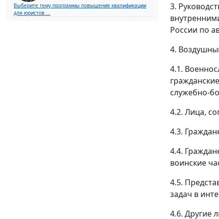
3. Руководс
Выберите тему программы повышения квалификации
для юристов ...
внутренним
России по а
4. Воздушны
4.1. Военно
гражданские
служебно-бо
4.2. Лица, 
4.3. Гражда
4.4. Гражда
воинские ча
4.5. Предст
задач в инт
4.6. Другие