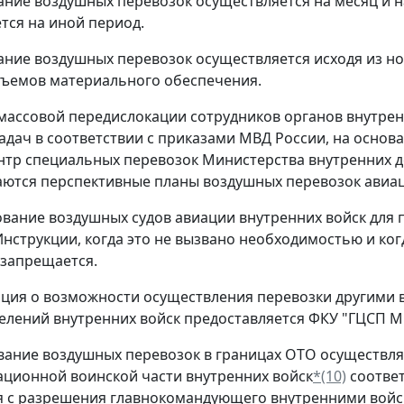
ание воздушных перевозок осуществляется на месяц и н
тся на иной период.
ание воздушных перевозок осуществляется исходя из н
бъемов материального обеспечения.
х массовой передислокации сотрудников органов внутре
адач в соответствии с приказами МВД России, на основ
нтр специальных перевозок Министерства внутренних 
ются перспективные планы воздушных перевозок авиац
ование воздушных судов авиации внутренних войск для п
нструкции, когда это не вызвано необходимостью и ког
 запрещается.
ция о возможности осуществления перевозки другими в
елений внутренних войск предоставляется ФКУ "ГЦСП М
вание воздушных перевозок в границах ОТО осуществл
ционной воинской части внутренних войск
*(10)
соответ
 с разрешения главнокомандующего внутренними войска