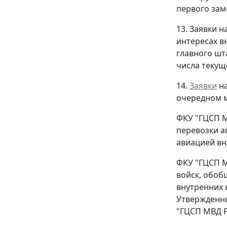
первого зам
13. Заявки 
интересах в
главного шт
числа текущ
14.
Заявки
на
очередном м
ФКУ "ГЦСП М
перевозки а
авиацией вн
ФКУ "ГЦСП М
войск, обоб
внутренних 
Утвержденны
"ГЦСП МВД Р