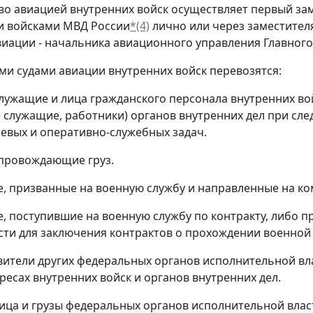
тво авиацией внутренних войск осуществляет первый з
и войсками МВД России
*(4)
лично или через заместите
виации - начальника авиационного управления Главног
ми судами авиации внутренних войск перевозятся:
служащие и лица гражданского персонала внутренних во
 служащие, работники) органов внутренних дел при сл
евых и оперативно-служебных задач.
сопровождающие груз.
не, призванные на военную службу и направленные на к
не, поступившие на военную службу по контракту, либо 
сти для заключения контрактов о прохождении военной
авители других федеральных органов исполнительной в
ересах внутренних войск и органов внутренних дел.
 лица и грузы федеральных органов исполнительной вла