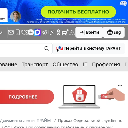
м
Войти
Eng
Перейти в систему ГАРАНТ
ование
Транспорт
Общество
IT
Профессия
П
Документы ленты ПРАЙМ
Приказ Федеральной службы по
сии ФСТ России по соблюдению требований к служебному