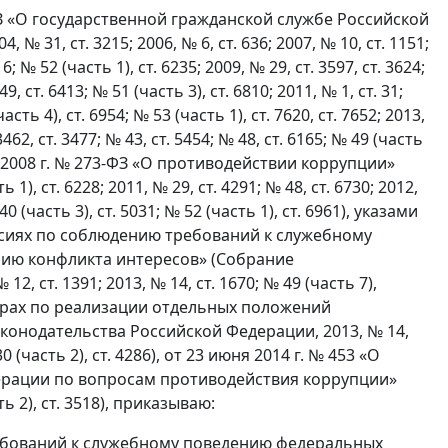
ФЗ «О государственной гражданской службе Российской
31, ст. 3215; 2006, № 6, ст. 636; 2007, № 10, ст. 1151;
6; № 52 (часть 1), ст. 6235; 2009, № 29, ст. 3597, ст. 3624;
49, ст. 6413; № 51 (часть 3), ст. 6810; 2011, № 1, ст. 31;
асть 4), ст. 6954; № 53 (часть 1), ст. 7620, ст. 7652; 2013,
 3462, ст. 3477; № 43, ст. 5454; № 48, ст. 6165; № 49 (часть
кабря 2008 г. № 273-ФЗ «О противодействии коррупции»
 ст. 6228; 2011, № 29, ст. 4291; № 48, ст. 6730; 2012,
40 (часть 3), ст. 5031; № 52 (часть 1), ст. 6961), указами
ссиях по соблюдению требований к служебному
ию конфликта интересов» (Собрание
, ст. 1391; 2013, № 14, ст. 1670; № 49 (часть 7),
«О мерах по реализации отдельных положений
конодательства Российской Федерации, 2013, № 14,
 30 (часть 2), ст. 4286), от 23 июня 2014 г. № 453 «О
ерации по вопросам противодействия коррупции»
 2), ст. 3518), приказываю:
ебований к служебному поведению федеральных