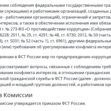
чении соблюдения федеральными государственными гра
и служащими) и работниками организаций, созданных д
ее - работниками организаций), ограничений и запрето
нтересов, а также в обеспечении исполнения ими обяз
8 г. № 273-ФЗ «О противодействии коррупции» (Собрание
 6228; 2011, № 29, ст. 4291; № 48, ст. 6730; 2012, № 50 (часть 
3), ст. 5031; № 52 (часть 1), ст. 6961), другими федерал
 (или) требования об урегулировании конфликта интере
твлении в ФСТ России мер по предупреждению коррупци
 рассматривает вопросы, связанные с соблюдением тре
овании конфликта интересов, в отношении гражданск
нной гражданской службы в ФСТ России (далее - должнос
аршей и младшей группам должностей, и работников ор
ав Комиссии
омиссии утверждается приказом ФСТ России.