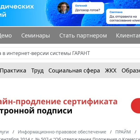
Демо
Семинары
Стать партнером
Клиента
Практика
Труд
Социальная сфера
ЖКХ
Образ
луги
Информационно-правовое обеспечение
ПРАЙМ
сентября 2014 г. № 507-к “Об утверждении Положения о Комис