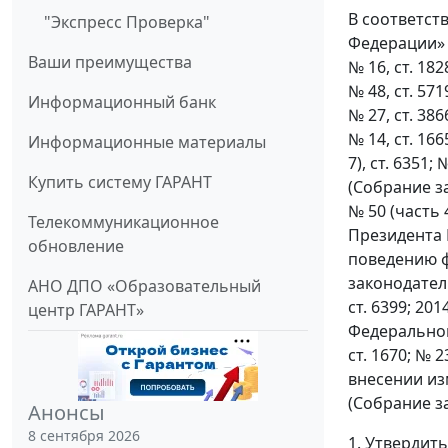
В соответст
"Экспресс Проверка"
Федерации» (
Ваши преимущества
№ 16, ст. 1828
№ 48, ст. 5719
Информационный банк
№ 27, ст. 3866
№ 14, ст. 1665
Информационные материалы
7), ст. 6351;
Купить систему ГАРАНТ
(Собрание за
№ 50 (часть 4
Телекоммуникационное
Президента 
обновление
поведению ф
законодатель
АНО ДПО «Образовательный
ст. 6399; 20
центр ГАРАНТ»
Федеральног
ст. 1670; № 2
внесении из
(Собрание за
Анонсы
8 сентября 2026
1. Утвердит