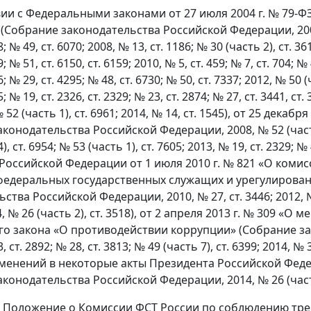
вии с Федеральными законами от 27 июля 2004 г. № 79-
Собрание законодательства Российской Федерации, 2004, № 
; № 49, ст. 6070; 2008, № 13, ст. 1186; № 30 (часть 2), ст. 361
; № 51, ст. 6150, ст. 6159; 2010, № 5, ст. 459; № 7, ст. 704; № 
; № 29, ст. 4295; № 48, ст. 6730; № 50, ст. 7337; 2012, № 50 (ч
; № 19, ст. 2326, ст. 2329; № 23, ст. 2874; № 27, ст. 3441, ст.
 № 52 (часть 1), ст. 6961; 2014, № 14, ст. 1545), от 25 де
конодательства Российской Федерации, 2008, № 52 (часть 1),
), ст. 6954; № 53 (часть 1), ст. 7605; 2013, № 19, ст. 2329; № 
Российской Федерации от 1 июля 2010 г. № 821 «О коми
едеральных государственных служащих и урегулирован
ства Российской Федерации, 2010, № 27, ст. 3446; 2012, № 12
14, № 26 (часть 2), ст. 3518), от 2 апреля 2013 г. № 309 
о закона «О противодействии коррупции» (Собрание за
3, ст. 2892; № 28, ст. 3813; № 49 (часть 7), ст. 6399; 2014, №
менений в некоторые акты Президента Российской Фед
конодательства Российской Федерации, 2014, № 26 (часть
ь Положение о Комиссии ФСТ России по соблюдению тр