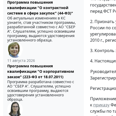
Программа повышения
государстве
квалификации "О контрактной
перед ФСТ Р
системе в сфере закупок" (44-ФЗ)"
Об актуальных изменениях в КС
2. Признать
узнаете, став участником программы,
разработанной совместно с АО ''СБЕР
России по с
А". Слушателям, успешно освоившим
урегулирова
программу, выдаются удостоверения
2010 г., рег
установленного образца.
3. Контроль
11 августа 2026
4. Настоящи
Программа повышения
Руководите
квалификации "О корпоративном
заказе" (223-ФЗ от 18.07.2011)
Зарегистрир
Программа разработана совместно с
АО ''СБЕР А". Слушателям, успешно
Регистраци
освоившим программу, выдаются
удостоверения установленного
Приложени
образца.
к
приказу
Фе
службы по 