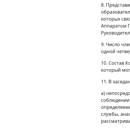
8. Представ
образовател
которых свя
Аппаратом П
Руководител
9. Число чл
одной четве
10. Состав 
который мог
11. В засед
а) непосред
соблюдении 
определяемы
службы, ана
рассматрива