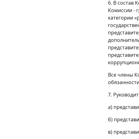
6. В состав
Комиссии - 
категории «
государстве
представите
дополнитель
представите
представите
коррупцион
Все члены К
обязанности
7. Руководи
а) представ
б) представ
в) представ