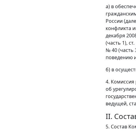
а) в обеспе
гражданским
России (дал
конфликта и
декабря 200
(часть 1), ст.
№ 40 (часть 
поведению и
б) в осущес
4. Комиссия
об урегулир
государстве
ведущей, ст
II. Сост
5. Состав К