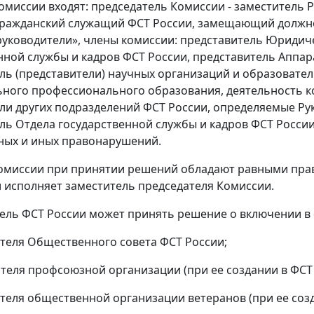
 Комиссии входят: председатель Комиссии - заместитель
гражданский служащий ФСТ России, замещающий должн
руководители», члены комиссии: представитель Юридич
нной службы и кадров ФСТ России, представитель Аппа
ль (представители) научных организаций и образовате
ного профессионального образования, деятельность ко
ли других подразделений ФСТ России, определяемые Рук
ль Отдела государственной службы и кадров ФСТ России
ных и иных правонарушений.
омиссии при принятии решений обладают равными права
 исполняет заместитель председателя Комиссии.
тель ФСТ России может принять решение о включении в 
ителя Общественного совета ФСТ России;
ителя профсоюзной организации (при ее создании в ФСТ 
ителя общественной организации ветеранов (при ее созд