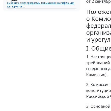
от 2 сентябр
Выберите тему программы повышения квалификации
для юристов ...
Положе
о Комис
федерал
организ
и урегу
I. Общи
1. Настояще
требований 
созданных д
Комиссия).
2. Комиссия
конституцио
Российской 
3. Основной