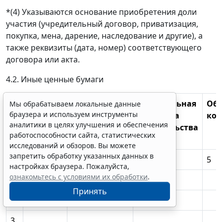
*(4) Указываются основание приобретения доли
участия (учредительный договор, приватизация,
покупка, мена, дарение, наследование и другие), а
также реквизиты (дата, номер) соответствующего
договора или акта.
4.2. Иные ценные бумаги
N
Вид
Лицо,
Номинальная
Об
Мы обрабатываем локальные данные
браузера и используем инструменты
п/
ценной
выпустившее
величина
кол
аналитики в целях улучшения и обеспечения
п
бумаги
*
ценную
обязательства
работоспособности сайта, статистических
бумагу
(валюта)
исследований и обзоров. Вы можете
запретить обработку указанных данных в
1
2
3
4
5
настройках браузера. Пожалуйста,
ознакомьтесь с условиями их обработки
.
1
Принять
2
3