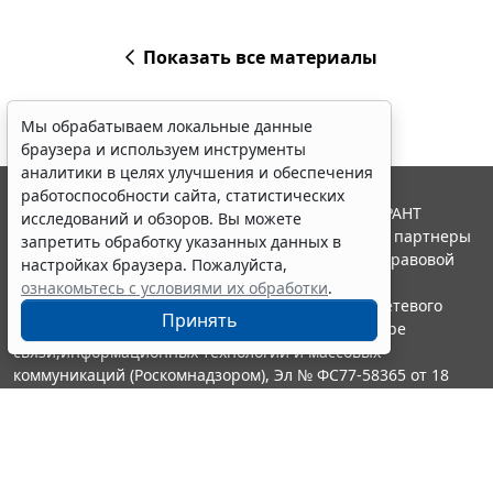
Показать все материалы
Мы обрабатываем локальные данные
браузера и используем инструменты
аналитики в целях улучшения и обеспечения
работоспособности сайта, статистических
© ООО "НПП "ГАРАНТ-СЕРВИС", 2026. Система ГАРАНТ
исследований и обзоров. Вы можете
выпускается с 1990 года. Компания "Гарант" и ее партнеры
запретить обработку указанных данных в
являются участниками Российской ассоциации правовой
настройках браузера. Пожалуйста,
информации ГАРАНТ.
ознакомьтесь с условиями их обработки
.
Портал ГАРАНТ.РУ зарегистрирован в качестве сетевого
Принять
издания Федеральной службой по надзору в сфере
связи,информационных технологий и массовых
коммуникаций (Роскомнадзором), Эл № ФС77-58365 от 18
июня 2014 года.
16+
Контакты
8-800-200-88-88