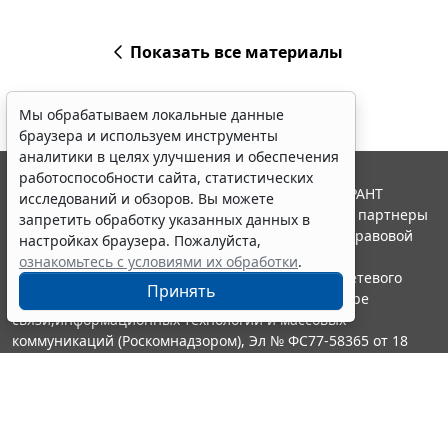
Показать все материалы
Мы обрабатываем локальные данные
браузера и используем инструменты
аналитики в целях улучшения и обеспечения
работоспособности сайта, статистических
© ООО "НПП "ГАРАНТ-СЕРВИС", 2026. Система ГАРАНТ
исследований и обзоров. Вы можете
выпускается с 1990 года. Компания "Гарант" и ее партнеры
запретить обработку указанных данных в
являются участниками Российской ассоциации правовой
настройках браузера. Пожалуйста,
информации ГАРАНТ.
ознакомьтесь с условиями их обработки
.
Портал ГАРАНТ.РУ зарегистрирован в качестве сетевого
Принять
издания Федеральной службой по надзору в сфере
связи,информационных технологий и массовых
коммуникаций (Роскомнадзором), Эл № ФС77-58365 от 18
июня 2014 года.
16+
Контакты
8-800-200-88-88