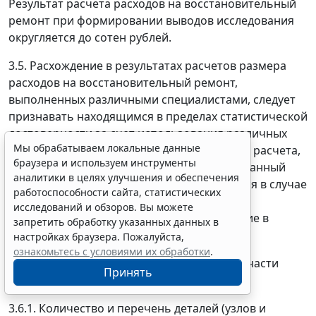
Результат расчета расходов на восстановительный
ремонт при формировании выводов исследования
округляется до сотен рублей.
3.5. Расхождение в результатах расчетов размера
расходов на восстановительный ремонт,
выполненных различными специалистами, следует
признавать находящимся в пределах статистической
достоверности за счет использования различных
Мы обрабатываем локальные данные
технологических решений и погрешностей расчета,
браузера и используем инструменты
если оно не превышает 10 процентов. Указанный
аналитики в целях улучшения и обеспечения
предел погрешности не может применяться в случае
работоспособности сайта, статистических
проведения расчета размера расходов с
исследований и обзоров. Вы можете
использованием замены деталей на бывшие в
запретить обработку указанных данных в
употреблении.
настройках браузера. Пожалуйста,
ознакомьтесь с условиями их обработки
.
3.6. Расчет размера расходов на запасные части
Принять
осуществляется следующим образом.
3.6.1. Количество и перечень деталей (узлов и