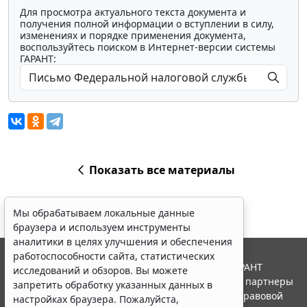
Для просмотра актуального текста документа и
получения полной информации о вступлении в силу,
изменениях и порядке применения документа,
воспользуйтесь поиском в Интернет-версии системы
ГАРАНТ:
Показать все материалы
Мы обрабатываем локальные данные
браузера и используем инструменты
аналитики в целях улучшения и обеспечения
работоспособности сайта, статистических
© ООО "НПП "ГАРАНТ-СЕРВИС", 2026. Система ГАРАНТ
исследований и обзоров. Вы можете
выпускается с 1990 года. Компания "Гарант" и ее партнеры
запретить обработку указанных данных в
являются участниками Российской ассоциации правовой
настройках браузера. Пожалуйста,