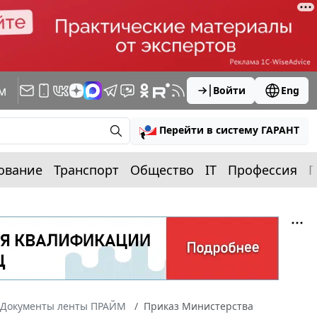
м
Войти
Eng
Перейти в систему ГАРАНТ
ование
Транспорт
Общество
IT
Профессия
П
Документы ленты ПРАЙМ
Приказ Министерства