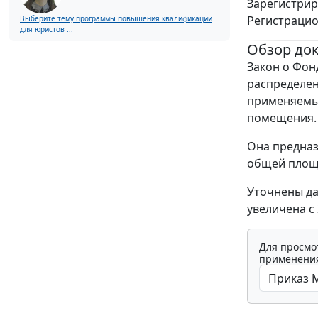
Зарегистрир
Регистраци
Выберите тему программы повышения квалификации
для юристов ...
Обзор до
Закон о Фон
распределен
применяемых
помещения.
Она предназ
общей площ
Уточнены да
увеличена с 
Для просмо
применения