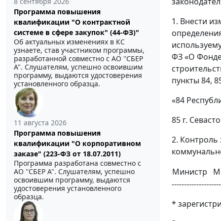
законодатель
8 сентября 2026
Программа повышения
1. Внести и
квалификации "О контрактной
определения
системе в сфере закупок" (44-ФЗ)"
Об актуальных изменениях в КС
используему
узнаете, став участником программы,
ФЗ «О Фонд
разработанной совместно с АО ''СБЕР
А". Слушателям, успешно освоившим
строительст
программу, выдаются удостоверения
пункты 84, 
установленного образца.
«84 Республ
85 г. Севаст
11 августа 2026
Программа повышения
2. Контроль
квалификации "О корпоративном
коммунально
заказе" (223-ФЗ от 18.07.2011)
Программа разработана совместно с
Министр
М
АО ''СБЕР А". Слушателям, успешно
освоившим программу, выдаются
--------------------
удостоверения установленного
образца.
* зарегистр