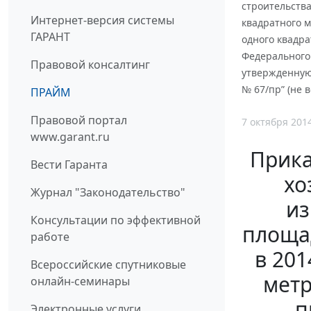
строительства
Интернет-версия системы
квадратного 
ГАРАНТ
одного квадр
Федерального
Правовой консалтинг
утвержденную
№ 67/пр” (не в
ПРАЙМ
Правовой портал
7 октября 201
www.garant.ru
Прика
Вести Гаранта
хо
Журнал "Законодательство"
из
Консультации по эффективной
площа
работе
в 201
Всероссийские спутниковые
мет
онлайн-семинары
п
Электронные услуги