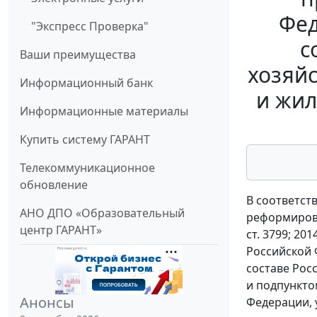
Фед
"Экспресс Проверка"
с
Ваши преимущества
хозяйс
Информационный банк
и жил
Информационные материалы
Купить систему ГАРАНТ
Телекоммуникационное
обновление
В соответст
АНО ДПО «Образовательный
реформирова
центр ГАРАНТ»
ст. 3799; 20
Российской 
составе Рос
и подпункто
Анонсы
Федерации, 