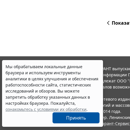
Показа
Мы обрабатываем локальные данные
© ООО "НПП "ГАРАНТ-СЕРВИС", 2026. Система ГАРАНТ выпускае
браузера и используем инструменты
участниками Российской ассоциации правовой информации Г
аналитики в целях улучшения и обеспечения
Все права на материалы сайта ГАРАНТ.РУ принадлежат ООО "
работоспособности сайта, статистических
Полное или частичное воспроизведение материалов возможн
исследований и обзоров. Вы можете
Правила использования портала.
запретить обработку указанных данных в
Портал ГАРАНТ.РУ зарегистрирован в качестве сетевого изда
настройках браузера. Пожалуйста,
надзору в сфере связи,информационных технологий и массо
ознакомьтесь с условиями их обработки
.
(Роскомнадзором), Эл № ФС77-58365 от 18 июня 2014 года.
ООО "НПП "ГАРАНТ-СЕРВИС", 119234, г. Москва, тер. Ленинские 
Принять
Разработчик ЭПС Система ГАРАНТ – ООО "НПП "
Гарант-Сервис