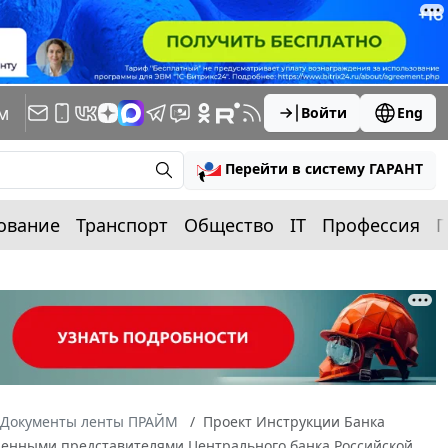
м
Войти
Eng
Перейти в систему ГАРАНТ
ование
Транспорт
Общество
IT
Профессия
П
Документы ленты ПРАЙМ
Проект Инструкции Банка
ченными представителями Центрального банка Российской