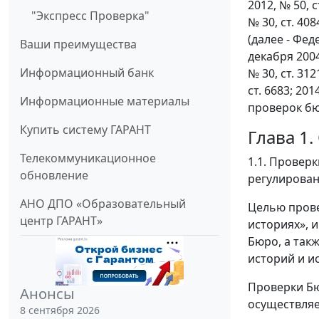
2012, № 50, ст
"Экспресс Проверка"
№ 30, ст. 4084
(далее - Фе
Ваши преимущества
декабря 200
Информационный банк
№ 30, ст. 312
ст. 6683; 20
Информационные материалы
проверок бю
Купить систему ГАРАНТ
Глава 1
Телекоммуникационное
1.1. Провер
обновление
регулирован
АНО ДПО «Образовательный
Целью прове
центр ГАРАНТ»
историях», 
Бюро, а так
историй и и
Проверки Бю
Анонсы
осуществляе
8 сентября 2026