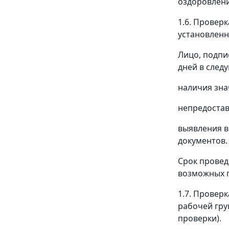
оздоровлени
1.6. Провер
установленн
Лицо, подпи
дней в след
наличия зн
непредостав
выявления в
документов.
Срок провед
возможных п
1.7. Провер
рабочей гру
проверки).