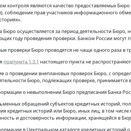
том контроля являются качество предоставляемых Бюро у
, соблюдение прав участников информационного обме
сториях».
ка Бюро осуществляется за период деятельности Бюро, но
щих году проведения проверки. Банком России могут 
вые проверки Бюро проводятся не чаще одного раза в три
ия
подпункта 1.3.1
настоящего пункта не распространяют
ние о проведении внеплановых проверок Бюро, с опреде
ятельности Бюро, подлежащих проверке, принимается в
ормации о невыполнении Бюро предписания Банка Рос
ьменных обращений субъектов кредитных историй, пол
я кредитных историй или Бюро, иных лиц, в том числе
чность и достоверность информации, хранящейся в Бюр
ормации в Центральном каталоге кредитных историй о 