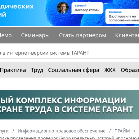
Демо
Семинары
Стать партнером
Клиента
Практика
Труд
Социальная сфера
ЖКХ
Образ
луги
Информационно-правовое обеспечение
ПРАЙМ
рядке проведения проверок бюро кредитных историй уполномо