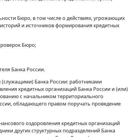
ности Бюро, в том числе о действиях, угрожающих
х историй и источников формирования кредитных
проверок Бюро;
еля Банка России.
 (служащими) Банка России: работниками
ления кредитных организаций Банка России и (или)
сованию с начальником территориального
оссии, обладающего правом поручать проведение
нансового оздоровления кредитных организаций
дники других структурных подразделений Банка