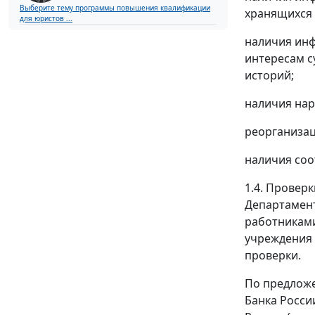
Выберите тему программы повышения квалификации
хранящихся 
для юристов ...
наличия инф
интересам с
историй;
наличия нар
реорганизац
наличия соо
1.4. Провер
Департамент
работниками
учреждения 
проверки.
По предложе
Банка Росси