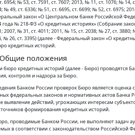
. 6954; № 53, ст. 7591, ст. 7607; 2013, № 11, ст. 1076; № 14, с
; № 49, ст. 6336; № 51, ст. 6695, ст. 6699; № 52, ст. 6975; 201
деральный закон «О Центральном банке Российской Феде
4 года № 218-ФЗ «О кредитных историях» (Собрание закон
1; 2007, № 31, ст. 4011; 2011, № 15, ст. 2038; № 27, ст. 3880; 
14, № 26, ст. 3395) (далее - Федеральный закон «О креди
ро кредитных историй.
. Общие положения
ки бюро кредитных историй (далее - Бюро) проводятся 
ия, контроля и надзора за Бюро.
дения Банком России проверок Бюро является оценка 
иных федеральных законов и нормативных актов Банка Р
же выявление действий, угрожающих интересам субъект
сточников формирования кредитных историй.
ро, проводимые Банком России, не выполняют задач ау
мых в соответствии с законодательством Российской Ф