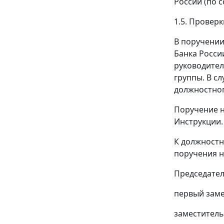
России (по 
1.5. Провер
В поручении
Банка Росси
руководител
группы. В с
должностног
Поручение н
Инструкции.
К должностн
поручения н
Председател
первый заме
заместитель