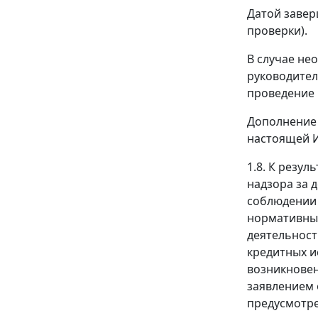
Датой завер
проверки).
В случае не
руководител
проведение 
Дополнение 
настоящей И
1.8. К резу
надзора за 
соблюдении 
нормативных
деятельност
кредитных и
возникновен
заявлением 
предусмотре