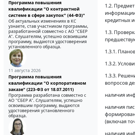
Программа повышения
1.2. Предме
квалификации "О контрактной
информации)
системе в сфере закупок" (44-ФЗ)"
кредитных и
Об актуальных изменениях в КС
узнаете, став участником программы,
разработанной совместно с АО ''СБЕР
1.3. Провер
А". Слушателям, успешно освоившим
предшествую
программу, выдаются удостоверения
установленного образца.
1.3.1. Плано
1.3.2. Услов
11 августа 2026
1.3.3. Реше
Программа повышения
вопросов де
квалификации "О корпоративном
заказе" (223-ФЗ от 18.07.2011)
наличия инф
Программа разработана совместно с
АО ''СБЕР А". Слушателям, успешно
освоившим программу, выдаются
наличия пис
удостоверения установленного
формировани
образца.
(включая то
наличия инф