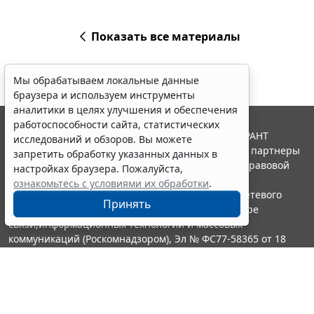
Показать все материалы
Мы обрабатываем локальные данные
браузера и используем инструменты
аналитики в целях улучшения и обеспечения
работоспособности сайта, статистических
© ООО "НПП "ГАРАНТ-СЕРВИС", 2026. Система ГАРАНТ
исследований и обзоров. Вы можете
выпускается с 1990 года. Компания "Гарант" и ее партнеры
запретить обработку указанных данных в
являются участниками Российской ассоциации правовой
настройках браузера. Пожалуйста,
информации ГАРАНТ.
ознакомьтесь с условиями их обработки
.
Портал ГАРАНТ.РУ зарегистрирован в качестве сетевого
Принять
издания Федеральной службой по надзору в сфере
связи,информационных технологий и массовых
коммуникаций (Роскомнадзором), Эл № ФС77-58365 от 18
июня 2014 года.
16+
Контакты
8-800-200-88-88