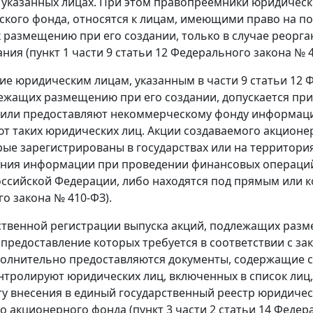
 указанных лицах. При этом правопреемники юридичес
кого фонда, относятся к лицам, имеющими право на п
размещению при его создании, только в случае реорга
ния (пункт 1 части 9 статьи 12 Федерального закона № 4
ие юридическим лицам, указанным в части 9 статьи 12 
ежащих размещению при его создании, допускается при
или предоставляют некоммерческому фонду информацию
т таких юридических лиц. Акции создаваемого акцион
рые зарегистрированы в государствах или на территори
ния информации при проведении финансовых операций
ссийской Федерации, либо находятся под прямым или ко
о закона № 410-ФЗ).
ственной регистрации выпуска акций, подлежащих раз
 предоставление которых требуется в соответствии с з
полнительно предоставляются документы, содержащие с
нтролируют юридических лиц, включенных в список ли
ту внесения в единый государственный реестр юридичес
о акционерного фонда (пункт 3 части 2 статьи 14 Федер