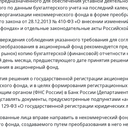
предназначенного для обеспечения уставной деятельн
го по данным бухгалтерского учета на последний кале
еорганизации некоммерческого фонда в форме преобраз
о закона от 28.12.2013 № 410-ФЗ «О внесении изменени
фондах» и отдельные законодательные акты Российской
тверждения соблюдения указанного требования для сог
реобразования в акционерный фонд рекомендуется пред
рынок) копию бухгалтерской (финансовой) отчетности 
 день месяца, предшествующего дате принятия решени
ния в акционерный фонд.
ятия решения о государственной регистрации акционерн
кого фонда, и в целях формирования регистрационных
щим органом (ФНС России) в Банк России (Департамент 
дставлять документы, предусмотренные подпунктами «а»-
№ 129-ФЗ «О государственной регистрации юридических
сованные лица вправе направить в некоммерческий фон
о фонда, создаваемого путем преобразования в него н