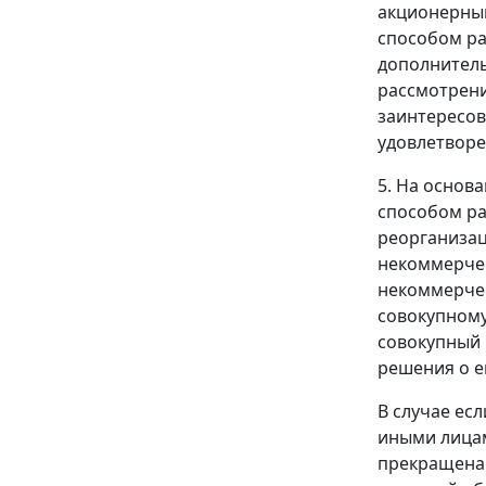
акционерный
способом ра
дополнитель
рассмотрени
заинтересов
удовлетворе
5. На основа
способом ра
реорганизац
некоммерчес
некоммерчес
совокупному
совокупный 
решения о е
В случае ес
иными лицам
прекращена 