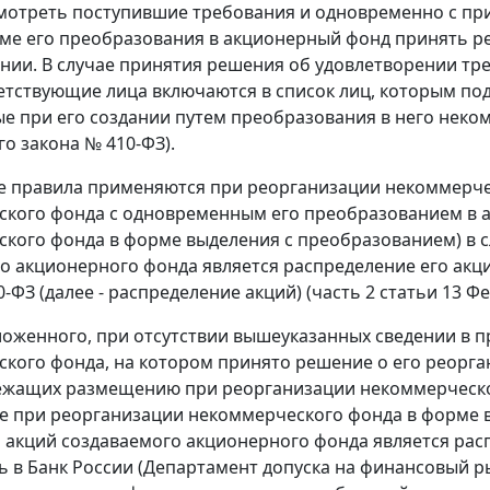
мотреть поступившие требования и одновременно с п
ме его преобразования в акционерный фонд принять ре
нии. В случае принятия решения об удовлетворении тр
етствующие лица включаются в список лиц, которым по
 при его создании путем преобразования в него некомме
о закона № 410-ФЗ).
 правила применяются при реорганизации некоммерчес
кого фонда с одновременным его преобразованием в а
кого фонда в форме выделения с преобразованием) в с
о акционерного фонда является распределение его акци
-ФЗ (далее - распределение акций) (часть 2 статьи 13 Ф
ложенного, при отсутствии вышеуказанных сведении в 
кого фонда, на котором принято решение о его реорга
лежащих размещению при реорганизации некоммерческо
же при реорганизации некоммерческого фонда в форме 
акций создаваемого акционерного фонда является расп
ь в Банк России (Департамент допуска на финансовый 