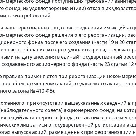
оммерческого фонда поступивших требований заинтере
о фонда, их удовлетворение и (или) отказ в их удовлет
вии таких требований.
ия заинтересованных лиц о распределении им акций ак
оммерческого фонда решения о его реорганизации, ра
ционерного фонда после его создания (части 19 и 20 ста
ленные требования которых удовлетворены, подлежат 
ыми на дату внесения в единый государственный реест
 создаваемого акционерного фонда (часть 23 статьи 12
 правила применяются при реорганизации некоммерче
и способом размещения акций создаваемого акционерног
ного закона № 410-ФЗ).
ложенного, при отсутствии вышеуказанных сведений в 
(наблюдательного совета) акционерного фонда, на кото
ия акций акционерного фонда, оставшихся неразмещен
ических лиц записи о государственной регистрации акц
тогах выпуска акций, размещенных при реорганизации 