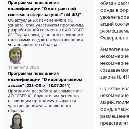
Программа повышения
обязан расс
квалификации "О контрактной
фонда в фор
системе в сфере закупок" (44-ФЗ)"
удовлетворе
Об актуальных изменениях в КС
акций соотв
узнаете, став участником программы,
разработанной совместно с АО ''СБЕР
размещаемые
А". Слушателям, успешно освоившим
Федеральног
программу, выдаются удостоверения
установленного образца.
Аналогичные
некоммерчес
некоммерчес
11 августа 2026
создаваемог
Программа повышения
закона № 410
квалификации "О корпоративном
заказе" (223-ФЗ от 18.07.2011)
С учетом из
Программа разработана совместно с
некоммерчес
АО ''СБЕР А". Слушателям, успешно
освоившим программу, выдаются
акций, под
удостоверения установленного
фонд, а так
образца.
размещения 
представлят