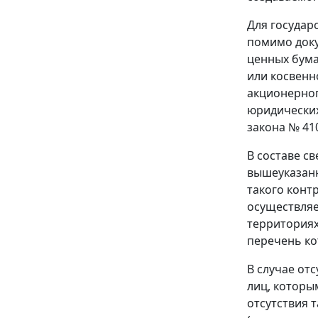
Для государ
помимо доку
ценных бума
или косвенн
акционерног
юридических
закона № 410
В составе с
вышеуказанн
такого конт
осуществляе
территориях
перечень ко
В случае от
лиц, которы
отсутствия 