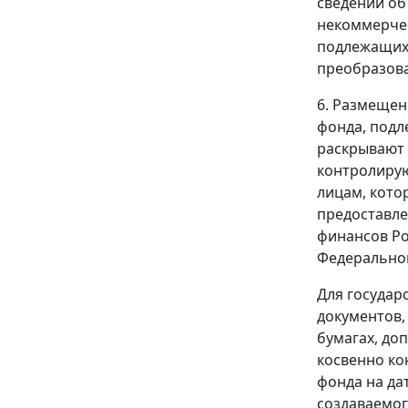
сведений об
некоммерчес
подлежащих 
преобразова
6. Размещен
фонда, подл
раскрывают 
контролирую
лицам, кото
предоставле
финансов Ро
Федеральног
Для государ
документов,
бумагах, до
косвенно ко
фонда на да
создаваемог