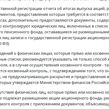
ственной регистрации отчета об итогах выпуска акций,
ментов, предоставление которых требуется в соответс
гах, дополнительно предоставляются документы, содер
о контролируют юридических лиц, включенных в список
о пенсионного фонда, остававшиеся не размещенными н
 лиц записи о государственной регистрации акционерно
-ФЗ).
ведений о физических лицах, которые прямо или косвен
ые списки, рекомендуется указывать не только способ 
роля, а в случае осуществления косвенного контроля - т
тся косвенный контроль, с подтверждением того, что он
, не предусматривающих раскрытия и предоставления
торых утверждается Министерством финансов Российс
сутствия физических лиц, которые прямо или косвенно 
м подлежат размещению акции акционерного фонда, ре
такого контроля с приложением документов, объясняю