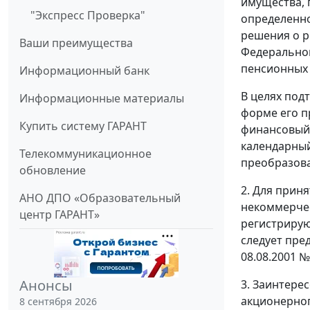
имущества, 
"Экспресс Проверка"
определенно
решения о р
Ваши преимущества
Федеральног
пенсионных 
Информационный банк
В целях под
Информационные материалы
форме его п
Купить систему ГАРАНТ
финансовый 
календарный
Телекоммуникационное
преобразова
обновление
2. Для прин
АНО ДПО «Образовательный
некоммерчес
центр ГАРАНТ»
регистрирую
следует пре
08.08.2001 
Анонсы
3. Заинтере
акционерног
8 сентября 2026