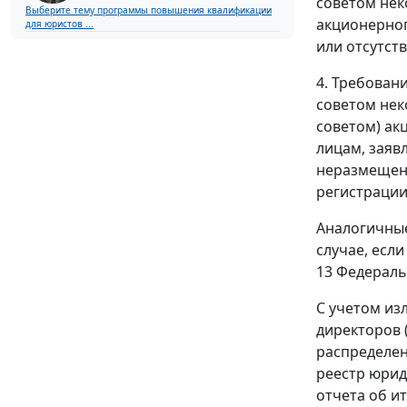
советом нек
Выберите тему программы повышения квалификации
акционерног
для юристов ...
или отсутст
4. Требован
советом нек
советом) ак
лицам, заяв
неразмещенн
регистрации
Аналогичные
случае, есл
13 Федераль
С учетом из
директоров 
распределен
реестр юрид
отчета об и