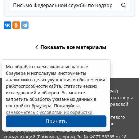
Показать все материалы
Мы обрабатываем локальные данные
браузера и используем инструменты
аналитики в целях улучшения и обеспечения
работоспособности сайта, статистических
© ООО "НПП "ГАРАНТ-СЕРВИС", 2026. Система ГАРАНТ
исследований и обзоров. Вы можете
выпускается с 1990 года. Компания "Гарант" и ее партнеры
запретить обработку указанных данных в
являются участниками Российской ассоциации правовой
настройках браузера. Пожалуйста,
информации ГАРАНТ.
ознакомьтесь с условиями их обработки
.
Портал ГАРАНТ.РУ зарегистрирован в качестве сетевого
Принять
издания Федеральной службой по надзору в сфере
связи,информационных технологий и массовых
коммуникаций (Роскомнадзором), Эл № ФС77-58365 от 18