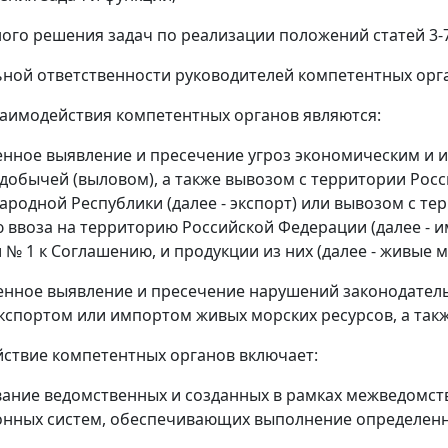
ного решения задач по реализации положений статей 3-
ьной ответственности руководителей компетентных орга
заимодействия компетентных органов являются:
енное выявление и пресечение угроз экономическим и
 добычей (выловом), а также вывозом с территории Рос
ародной Республики (далее - экспорт) или вывозом с те
ю ввоза на территорию Российской Федерации (далее - и
№ 1 к Соглашению, и продукции из них (далее - живые м
енное выявление и пресечение нарушений законодатель
экспортом или импортом живых морских ресурсов, а так
йствие компетентных органов включает:
вание ведомственных и созданных в рамках межведомс
нных систем, обеспечивающих выполнение определенн