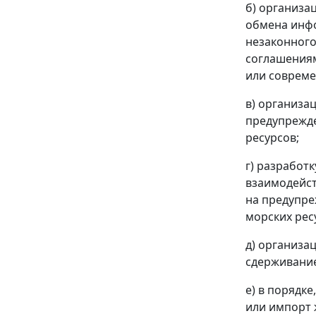
б) организа
обмена инфо
незаконного
соглашениям
или соврем
в) организа
предупрежде
ресурсов;
г) разработ
взаимодейст
на предупре
морских ресу
д) организа
сдерживание
е) в порядк
или импорт 