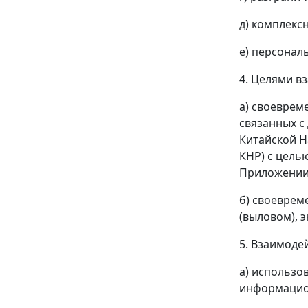
д) комплекс
е) персонал
4. Целями в
а) своеврем
связанных с
Китайской Н
КНР) с цель
Приложении 
б) своеврем
(выловом), 
5. Взаимоде
а) использо
информацио