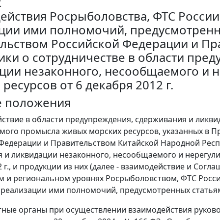
к
ействия Росрыболовства, ФТС России
ции ими полномочий, предусмотренн
льством Российской Федерации и Пр
ики о сотрудничестве в области пре
ции незаконного, несообщаемого и 
ресурсов от 6 декабря 2012 г.
е положения
йствие в области предупреждения, сдерживания и ликв
мого промысла живых морских ресурсов, указанных в 
Федерации и Правительством Китайской Народной Респу
 и ликвидации незаконного, несообщаемого и нерегули
 г., и продукции из них (далее - взаимодействие и Согл
 и региональном уровнях Росрыболовством, ФТС России
 реализации ими полномочий, предусмотренных статьям
тные органы при осуществлении взаимодействия руков