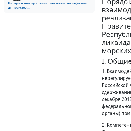
Порядо
Выберите тему программы повышения квалификации
взаимод
для юристов ...
реализа
Правите
Республ
ликвида
морских 
I. Общи
1. Взаимоде
нерегулируе
Российской 
сдерживания
декабря 2012
федеральном
органы) при
2. Компетен