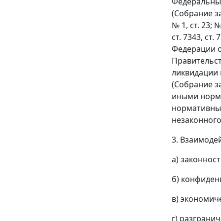
Федеральным
(Собрание за
№ 1, ст. 23; №
ст. 7343, ст.
Федерации о
Правительст
ликвидации 
(Собрание з
иными норм
нормативным
незаконного
3. Взаимоде
а) законност
б) конфиден
в) экономич
г) разграни