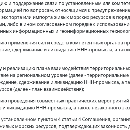
цию и поддержание связи по установленным для компете
рмацией по вопросам, относящимся к предупреждению
 экспорта или импорта живых морских ресурсов в пор
и, либо в ином согласованном порядке с использован
енных информационных и геоинформационных технолог
цию применения сил и средств компетентных органов п
ние, сдерживание и ликвидацию ННН-промысла, а такж
ку и реализацию плана взаимодействия территориальн
вие на региональном уровне (далее - территориальные
ждение, сдерживание и ликвидацию ННН-промысла, а та
рсов (далее - план взаимодействия);
цию проведения совместных практических мероприятий 
 и ликвидацию ННН-промысла, а также незаконного экс
е, установленном пунктом 4 статьи 4 Соглашения, орган
живых морских ресурсов, подтверждающих законность до