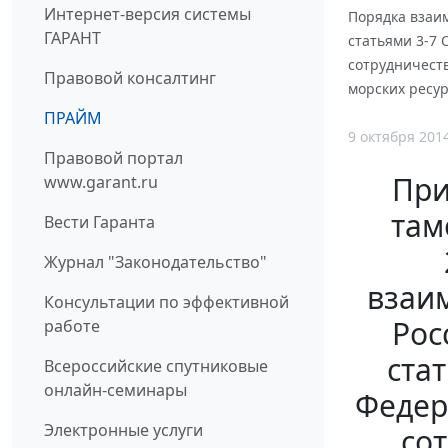
Интернет-версия системы
Порядка взаи
ГАРАНТ
статьями 3-7
сотрудничест
Правовой консалтинг
морских ресурс
ПРАЙМ
9 октября 201
Правовой портал
При
www.garant.ru
там
Вести Гаранта
Журнал "Законодательство"
взаи
Консультации по эффективной
Рос
работе
ста
Всероссийские спутниковые
онлайн-семинары
Федер
Электронные услуги
со