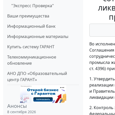
лик
"Экспресс Проверка"
п
Ваши преимущества
Информационный банк
Информационные материалы
Во исполнен
Купить систему ГАРАНТ
Соглашения 
сотрудничес
Телекоммуникационное
промысла жи
обновление
ст. 4396) пр
АНО ДПО «Образовательный
1. Утвердит
центр ГАРАНТ»
реализации 
и Правитель
ликвидации 
Анонсы
2. Контроль
8 сентября 2026
федеральных