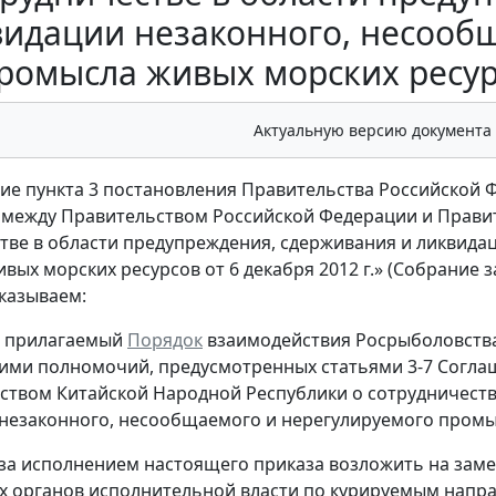
видации незаконного, несооб
ромысла живых морских ресурсо
Актуальную версию документа
ие пункта 3 постановления Правительства Российской Фе
между Правительством Российской Федерации и Прави
тве в области предупреждения, сдерживания и ликвида
вых морских ресурсов от 6 декабря 2012 г.» (Собрание 
иказываем:
ь прилагаемый
Порядок
взаимодействия Росрыболовства,
ими полномочий, предусмотренных статьями 3-7 Согл
ством Китайской Народной Республики о сотрудничеств
незаконного, несообщаемого и нерегулируемого промысл
 за исполнением настоящего приказа возложить на зам
 органов исполнительной власти по курируемым напра