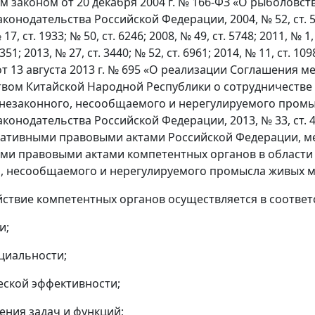
 законом от 20 декабря 2004 г. № 166-ФЗ «О рыболовст
конодательства Российской Федерации, 2004, № 52, ст. 5270; 
 17, ст. 1933; № 50, ст. 6246; 2008, № 49, ст. 5748; 2011, № 1, 
 7351; 2013, № 27, ст. 3440; № 52, ст. 6961; 2014, № 11, с
т 13 августа 2013 г. № 695 «О реализации Соглашения 
вом Китайской Народной Республики о сотрудничестве 
незаконного, несообщаемого и нерегулируемого промысл
аконодательства Российской Федерации, 2013, № 33, ст.
ативными правовыми актами Российской Федерации, м
и правовыми актами компетентных органов в области
, несообщаемого и нерегулируемого промысла живых мо
йствие компетентных органов осуществляется в соответ
и;
циальности;
еской эффективности;
чения задач и функций;