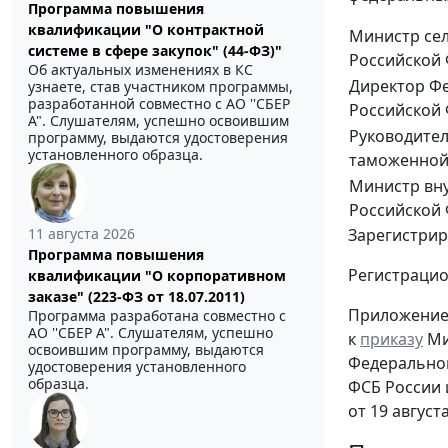
Программа повышения
квалификации "О контрактной
Министр сел
системе в сфере закупок" (44-ФЗ)"
Российской
Об актуальных изменениях в КС
Директор Ф
узнаете, став участником программы,
разработанной совместно с АО ''СБЕР
Российской
А". Слушателям, успешно освоившим
Руководите
программу, выдаются удостоверения
установленного образца.
таможенной
Министр вну
Российской
Зарегистрир
11 августа 2026
Программа повышения
Регистраци
квалификации "О корпоративном
заказе" (223-ФЗ от 18.07.2011)
Приложени
Программа разработана совместно с
АО ''СБЕР А". Слушателям, успешно
к
приказу
Ми
освоившим программу, выдаются
Федерально
удостоверения установленного
образца.
ФСБ России 
от 19 август