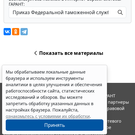
ГАРАНТ:
Показать все материалы
Мы обрабатываем локальные данные
браузера и используем инструменты
аналитики в целях улучшения и обеспечения
работоспособности сайта, статистических
© ООО "НПП "ГАРАНТ-СЕРВИС", 2026. Система ГАРАНТ
исследований и обзоров. Вы можете
выпускается с 1990 года. Компания "Гарант" и ее партнеры
запретить обработку указанных данных в
являются участниками Российской ассоциации правовой
настройках браузера. Пожалуйста,
информации ГАРАНТ.
ознакомьтесь с условиями их обработки
.
Портал ГАРАНТ.РУ зарегистрирован в качестве сетевого
Принять
издания Федеральной службой по надзору в сфере
связи,информационных технологий и массовых