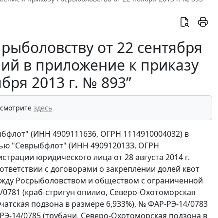
рыболовству от 22 сентября
ний в приложение к приказу
бря 2013 г. № 893”
 смотрите
здесь
бфлот" (ИНН 4909111636, ОГРН 1114910004032) в
ью "Севрыбфлот" (ИНН 4909120133, ОГРН
страции юридического лица от 28 августа 2014 г.
соответствии с договорами о закреплении долей квот
ежду Росрыболовством и обществом с ограниченной
4/0781 (краб-стригун опилио, Северо-Охотоморская
чатская подзона в размере 6,933%), № ФАР-РЭ-14/0783
РЭ-14/0785 (трубачи, Северо-Охотоморская подзона в