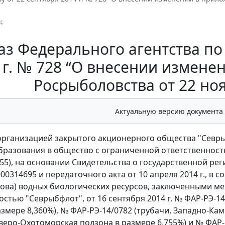
4
з Федерального агентства по 
 г. № 728 “О внесении измене
Росрыболовства от 22 ноя
Актуальную версию документа
еорганизацией закрытого акционерного общества "Севры
разования в общество с ограниченной ответственност
55), на основании Свидетельства о государственной реги
00314695 и передаточного акта от 10 апреля 2014 г., в 
ова) водных биологических ресурсов, заключенными м
остью "Севрыбфлот", от 16 сентября 2014 г. № ФАР-РЭ-1
азмере 8,360%), № ФАР-РЭ-14/0782 (трубачи, Западно-Кам
еверо-Охотоморская подзона в размере 6,755%) и № ФАР-