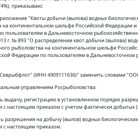
74%), приказываю:
 приложение "Квоты добычи (вылова) водных биологиче
 на континентальном шельфе Российской Федерации и 
о пользователям в Дальневосточном рыбохозяйственном
013 г. № 893 "О распределении квот добычи (вылова) во
ого рыболовства на континентальном шельфе Российск
ской Федерации по пользователям в Дальневосточном 
"Севрыбфлот" (ИНН 4909111636)" заменить словами "ОО
иальным управлениям Росрыболовства:
ь выдачу, регистрацию в установленном порядке разре
и с настоящим приказом с учетом фактически добытых 
ь разрешения на добычу (вылов) водных биологических
и с настоящим приказом.