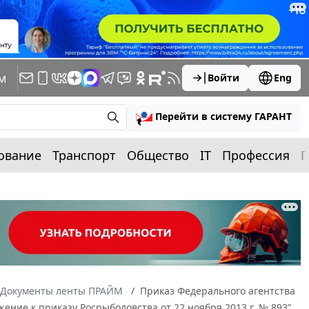
м
Войти
Eng
Перейти в систему ГАРАНТ
ование
Транспорт
Общество
IT
Профессия
П
Документы ленты ПРАЙМ
Приказ Федерального агентства
ение к приказу Росрыболовства от 22 ноября 2013 г. № 893”