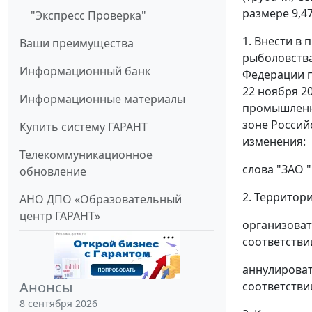
размере 9,4
"Экспресс Проверка"
1. Внести в
Ваши преимущества
рыболовства
Информационный банк
Федерации п
22 ноября 2
Информационные материалы
промышленн
зоне Россий
Купить систему ГАРАНТ
изменения:
Телекоммуникационное
слова "ЗАО 
обновление
2. Территор
АНО ДПО «Образовательный
центр ГАРАНТ»
организоват
соответстви
аннулироват
Анонсы
соответстви
8 сентября 2026