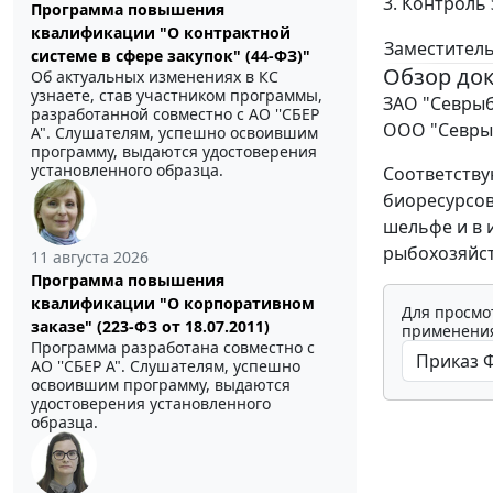
3. Контроль
Программа повышения
квалификации "О контрактной
Заместитель
системе в сфере закупок" (44-ФЗ)"
Обзор до
Об актуальных изменениях в КС
узнаете, став участником программы,
ЗАО "Севрыб
разработанной совместно с АО ''СБЕР
ООО "Севры
А". Слушателям, успешно освоившим
программу, выдаются удостоверения
установленного образца.
Соответству
биоресурсов
шельфе и в 
рыбохозяйст
11 августа 2026
Программа повышения
квалификации "О корпоративном
Для просмо
заказе" (223-ФЗ от 18.07.2011)
применения
Программа разработана совместно с
АО ''СБЕР А". Слушателям, успешно
освоившим программу, выдаются
удостоверения установленного
образца.