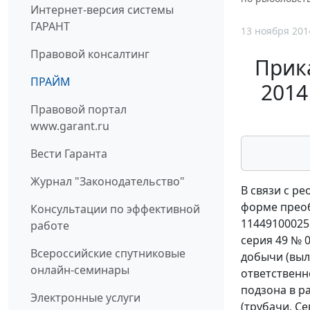
Интернет-версия системы
ГАРАНТ
13 ноября 201
Правовой консалтинг
Прика
ПРАЙМ
2014
Правовой портал
www.garant.ru
Вести Гаранта
Журнал "Законодательство"
В связи с р
форме преоб
Консультации по эффективной
11449100025
работе
серия 49 № 0
Всероссийские спутниковые
добычи (выл
онлайн-семинары
ответственн
подзона в р
Электронные услуги
(трубачи, С