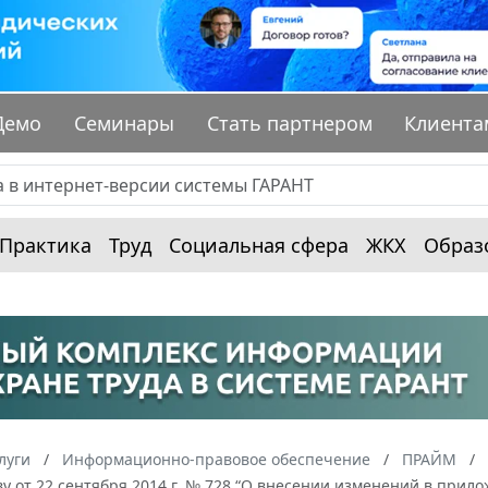
Демо
Семинары
Стать партнером
Клиента
Практика
Труд
Социальная сфера
ЖКХ
Образ
луги
Информационно-правовое обеспечение
ПРАЙМ
у от 22 сентября 2014 г. № 728 “О внесении изменений в прилож