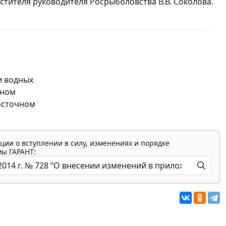
стителя руководителя Росрыболовства В.В. Соколова.
и водных
ьном
осточном
ции о вступлении в силу, изменениях и порядке
мы ГАРАНТ: