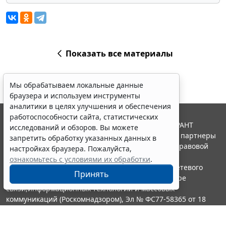
Показать все материалы
Мы обрабатываем локальные данные
браузера и используем инструменты
аналитики в целях улучшения и обеспечения
работоспособности сайта, статистических
© ООО "НПП "ГАРАНТ-СЕРВИС", 2026. Система ГАРАНТ
исследований и обзоров. Вы можете
выпускается с 1990 года. Компания "Гарант" и ее партнеры
запретить обработку указанных данных в
являются участниками Российской ассоциации правовой
настройках браузера. Пожалуйста,
информации ГАРАНТ.
ознакомьтесь с условиями их обработки
.
Портал ГАРАНТ.РУ зарегистрирован в качестве сетевого
Принять
издания Федеральной службой по надзору в сфере
связи,информационных технологий и массовых
коммуникаций (Роскомнадзором), Эл № ФС77-58365 от 18
июня 2014 года.