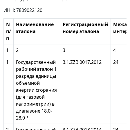
ИНН: 7809022120
N
Наименование
Регистрационный
Межат
п/
эталона
номер эталона
интерв
п
1
2
3
4
1
Государственный
3.1.ZZB.0017.2012
24
рабочий эталон 1
разряда единицы
объемной
энергии сгорания
(для газовой
калориметрии) в
диапазоне 18,0-
28,0 *
2
Государственный
3.1.ZZB.0018.2014
24