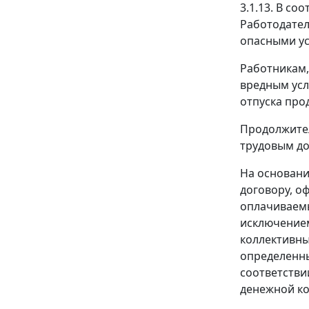
3.1.13. В с
Работодател
опасными ус
Работникам,
вредным усл
отпуска про
Продолжител
трудовым до
На основани
договору, о
оплачиваемы
исключением
коллективны
определенны
соответстви
денежной к