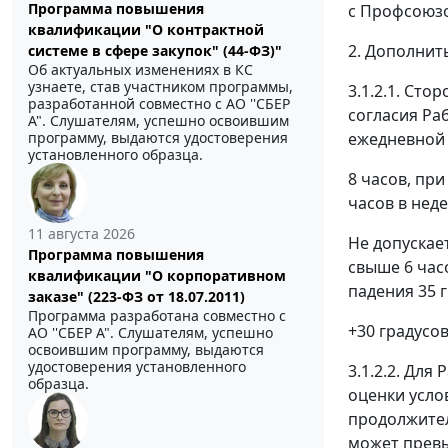
Программа повышения
с Профсоюз
квалификации "О контрактной
2. Дополнить
системе в сфере закупок" (44-ФЗ)"
Об актуальных изменениях в КС
узнаете, став участником программы,
3.1.2.1. Ст
разработанной совместно с АО ''СБЕР
согласия Ра
А". Слушателям, успешно освоившим
ежедневной 
программу, выдаются удостоверения
установленного образца.
8 часов, пр
часов в нед
11 августа 2026
Не допускае
Программа повышения
свыше 6 час
квалификации "О корпоративном
падения 35 
заказе" (223-ФЗ от 18.07.2011)
Программа разработана совместно с
+30 градусо
АО ''СБЕР А". Слушателям, успешно
освоившим программу, выдаются
удостоверения установленного
3.1.2.2. Для
образца.
оценки усло
продолжител
может превы