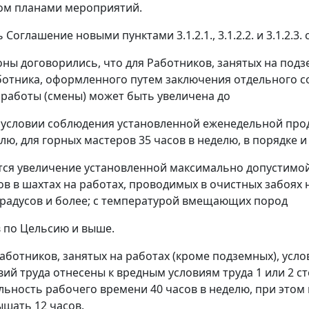
ом планами мероприятий.
 Соглашение новыми пунктами 3.1.2.1., 3.1.2.2. и 3.1.2.
ороны договорились, что для Работников, занятых на по
ботника, оформленного путем заключения отдельного 
работы (смены) может быть увеличена до
и условии соблюдения установленной еженедельной про
елю, для горных мастеров 35 часов в неделю, в порядке 
тся увеличение установленной максимально допустимо
ов в шахтах на работах, проводимых в очистных забоях н
градусов и более; с температурой вмещающих пород
в по Цельсию и выше.
 Работников, занятых на работах (кроме подземных), ус
вий труда отнесены к вредным условиям труда 1 или 2 с
ьность рабочего времени 40 часов в неделю, при этом
шать 12 часов.