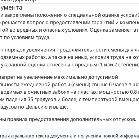
кумента
 закреплены положения о специальной оценке условий
решается вопрос о предоставлении гарантий и компен
отой во вредных и опасных условиях. Оценка заменяет а
т по условиям труда.
н порядок увеличения продолжительности смены для л
подземных работах, а также на иных, условия труда на к
 указанной оценки отнесены к вредным (1 или 2 степени)
запрет на увеличение максимально допустимой
ьности ежедневной работы (смены) свыше 6 часов в ша
оводимых в очистных забоях на пластах: мощностью 0,8 
лом падения 35 градусов и более; с температурой вмещ
радусов по Цельсию и выше.
ы правила предоставления дополнительных отпусков.
тра актуального текста документа и получения полной информа