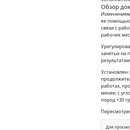
Обзор до
Изменениями
ее помощью 
связи с раб
рабочих мес
Урегулирова
занятых на 
результатам
Установлен 
продолжител
работах, пр
менее; с уг
пород +30 г
Пересмотрен
Для просмо