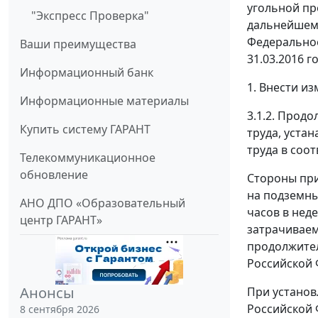
угольной пр
"Экспресс Проверка"
дальнейшем 
Федеральное
Ваши преимущества
31.03.2016 г
Информационный банк
1. Внести из
Информационные материалы
3.1.2. Прод
Купить систему ГАРАНТ
труда, уста
труда в соо
Телекоммуникационное
обновление
Стороны при
на подземны
АНО ДПО «Образовательный
часов в неде
центр ГАРАНТ»
затрачиваем
продолжител
Российской 
Анонсы
При установ
Российской 
8 сентября 2026