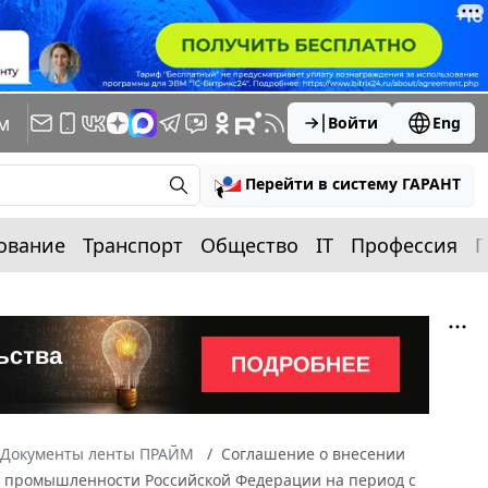
м
Войти
Eng
Перейти в систему ГАРАНТ
ование
Транспорт
Общество
IT
Профессия
П
Документы ленты ПРАЙМ
Соглашение о внесении
й промышленности Российской Федерации на период с