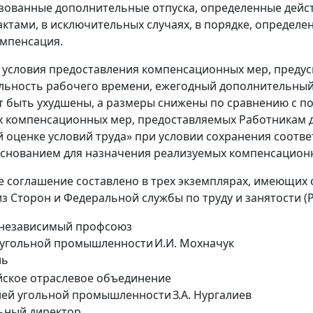
ьзованные дополнительные отпуска, определенные дей
ктами, в исключительных случаях, в порядке, определ
мпенсация.
и условия предоставления компенсационных мер, пред
ьность рабочего времени, ежегодный дополнительный
ут быть ухудшены, а размеры снижены по сравнению с п
 компенсационных мер, предоставляемых Работникам до
 оценке условий труда» при условии сохранения соотве
снованием для назначения реализуемых компенсацион
е соглашение составлено в трех экземплярах, имеющих
из Сторон и Федеральной службы по труду и занятости (Р
 независимый профсоюз
 угольной промышленности
И.И. Мохначук
ль
ское отраслевое объединение
лей угольной промышленности
З.А. Нургалиев
ьный директор