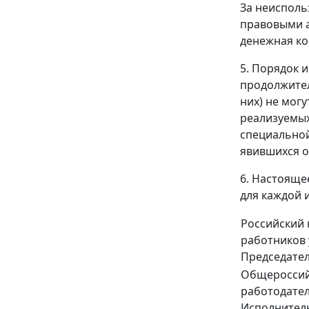
За неиспол
правовыми а
денежная ко
5. Порядок 
продолжител
них) не мог
реализуемых
специальной
явившихся о
6. Настояще
для каждой 
Российский
работников
Председате
Общероссий
работодате
Исполнител