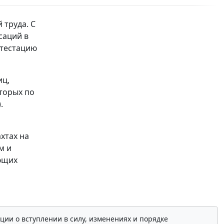
 труда. С
саций в
ттестацию
иц,
оторых по
.
хтах на
м и
ающих
ции о вступлении в силу, изменениях и порядке