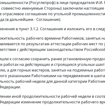
омышленности (Росуглепроф) в лице председателя И.И. 
совместно именуемые Стороны) заключили настоящее 
 отраслевое соглашение по угольной промышленности Р
ода (в дальнейшем - Соглашение).
менения в пункт 3.1.2. Соглашения и изложить его в сл
олжительность рабочего времени Работников, занятых н
навливается по результатам аттестации рабочих мест по
тветствии с действующим законодательством Российско
шли к согласию сохранить ранее установленную продо
х работах на действующих и строящихся угольных шахтах
лю, а для горных мастеров, занятых на подземных работа
ого указанными Работниками на передвижение в шахтах
ьность рабочей недели для данной категории Работни
Федерации.
лении иной продолжительности рабочей недели в соот
Федерации изменение продолжительности рабочего вре