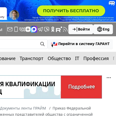
м
Войти
Eng
Перейти в систему ГАРАНТ
ование
Транспорт
Общество
IT
Профессия
П
Документы ленты ПРАЙМ
Приказ Федеральной
моженных представителей общества с ограниченной