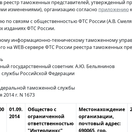
 в реестр таможенных представителей, утвержденный прик
ми изменениями), организацию согласно
приложению
к
ию по связям с общественностью ФТС России (А.В. Смел
 изданиях ФТС России.
ному информационно-техническому таможенному управл
о на WEB-сервере ФТС России реестра таможенных пре
ль
ный государственный советник
А.Ю. Бельянинов
 службы Российской Федерации
е
деральной таможенной службы
я 2014 г. N 1673
00
01.09.
Общество с
Местонахождение
2014
ограниченной
организации,
ответственностью
почтовый адрес:
"Интерлинкс"
690065, гор.