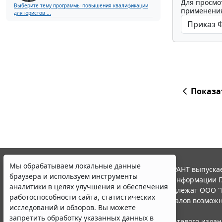
Для просмо
Выберите тему программы повышения квалификации
применения
для юристов ...
Показа
Мы обрабатываем локальные данные
© ООО "НПП "ГАРАНТ-СЕРВИС", 2026. Система ГАРАНТ выпускае
браузера и используем инструменты
участниками Российской ассоциации правовой информации Г
аналитики в целях улучшения и обеспечения
Все права на материалы сайта ГАРАНТ.РУ принадлежат ООО "
работоспособности сайта, статистических
Полное или частичное воспроизведение материалов возможн
исследований и обзоров. Вы можете
Правила использования портала.
запретить обработку указанных данных в
Портал ГАРАНТ.РУ зарегистрирован в качестве сетевого изда