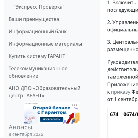
1. Включить
"Экспресс Проверка"
последующи
Ваши преимущества
2. Управлен
официальных
Информационный банк
3. Централь
Информационные материалы
размещенног
Купить систему ГАРАНТ
Руководите
Телекоммуникационное
действитель
обновление
таможенной
Приложени
АНО ДПО «Образовательный
к
приказу
Фе
центр ГАРАНТ»
от 1 сентябр
674
0674/
Анонсы
8 сентября 2026